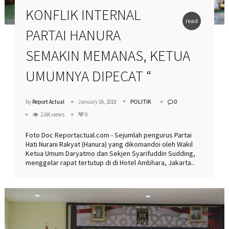
KONFLIK INTERNAL
read
PARTAI HANURA
more
SEMAKIN MEMANAS, KETUA
UMUMNYA DIPECAT “
POLITIK
by
Report Actual
January 16, 2018
0
2.6K views
0
Foto Doc Reportactual.com - Sejumlah pengurus Partai
Hati Nurani Rakyat (Hanura) yang dikomandoi oleh Wakil
Ketua Umum Daryatmo dan Sekjen Syarifuddin Sudding,
menggelar rapat tertutup di di Hotel Ambhara, Jakarta..