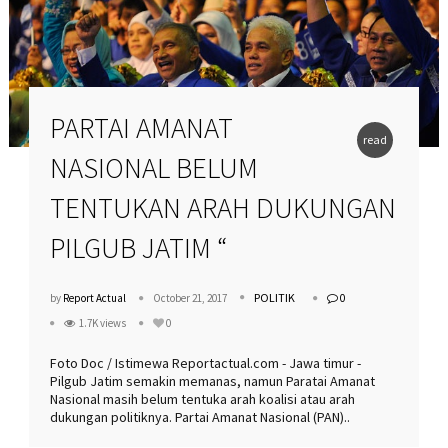
PARTAI AMANAT
read
NASIONAL BELUM
more
TENTUKAN ARAH DUKUNGAN
PILGUB JATIM “
POLITIK
by
Report Actual
October 21, 2017
0
1.7K views
0
Foto Doc / Istimewa Reportactual.com - Jawa timur -
Pilgub Jatim semakin memanas, namun Paratai Amanat
Nasional masih belum tentuka arah koalisi atau arah
dukungan politiknya. Partai Amanat Nasional (PAN)..