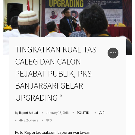
TINGKATKAN KUALITAS
read
CALEG DAN CALON
more
PEJABAT PUBLIK, PKS
BANJARSARI GELAR
UPGRADING “
POLITIK
by
Report Actual
January 16, 2018
0
2.2K views
0
Foto Reportactual.com Laporan wartawan