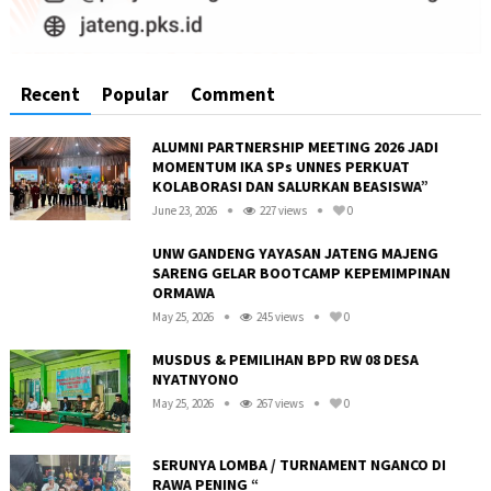
Recent
Popular
Comment
ALUMNI PARTNERSHIP MEETING 2026 JADI
MOMENTUM IKA SPs UNNES PERKUAT
KOLABORASI DAN SALURKAN BEASISWA”
June 23, 2026
227 views
0
UNW GANDENG YAYASAN JATENG MAJENG
SARENG GELAR BOOTCAMP KEPEMIMPINAN
ORMAWA
May 25, 2026
245 views
0
MUSDUS & PEMILIHAN BPD RW 08 DESA
NYATNYONO
May 25, 2026
267 views
0
R
SERUNYA LOMBA / TURNAMENT NGANCO DI
RAWA PENING “