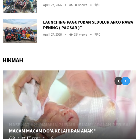
April 27, 2026
389 views
0
LAUNCHING PAGUYUBAN SEDULUR ANCO RAWA
PENING ( PAGSAR )”
April 27, 2026
354 views
0
HIKMAH
MACAM MACAM DO’A KELAHIRAN ANAK “
0
170 views
0