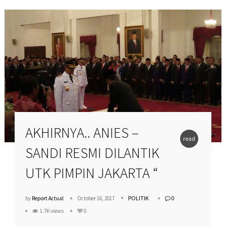
AKHIRNYA.. ANIES –
read
SANDI RESMI DILANTIK
more
UTK PIMPIN JAKARTA “
POLITIK
by
Report Actual
October 16, 2017
0
1.7K views
0