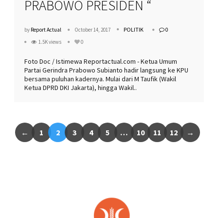
PRABOWO PRESIDEN “
POLITIK
by
Report Actual
October 14, 2017
0
1.5K views
0
Foto Doc / Istimewa Reportactual.com - Ketua Umum
Partai Gerindra Prabowo Subianto hadir langsung ke KPU
bersama puluhan kadernya. Mulai dari M Taufik (Wakil
Ketua DPRD DKI Jakarta), hingga Wakil..
←
1
2
3
4
5
…
10
11
12
→