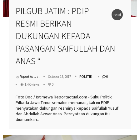
PILGUB JATIM : PDIP
read
RESMI BERIKAN
more
DUKUNGAN KEPADA
PASANGAN SAIFULLAH DAN
ANAS “
POLITIK
by
Report Actual
October 15, 2017
0
1.4K views
0
Foto Doc / Istimewa Reportactual.com - Suhu Politik
Pilkada Jawa Timur semakin memanas, kali ini PDIP
menyatakan dukungan resminya kepada Saifullah Yusuf
dan Abdullah Azwar Anas. Pernyataan dukungan itu
diumumkan..