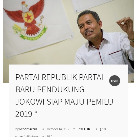
PARTAI REPUBLIK PARTAI
read
BARU PENDUKUNG
more
JOKOWI SIAP MAJU PEMILU
2019 “
POLITIK
by
Report Actual
October 14, 2017
0
1.6K views
0