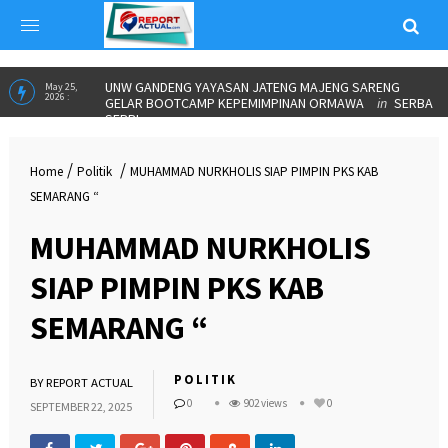
MUSDUS & PEMILIHAN BPD RW 08 DESA NYATNYONO
in
May 25,
2026 :
KABUPATEN SEMARANG
UNW GANDENG YAYASAN JATENG MAJENG SARENG
May 25,
2026 :
GELAR BOOTCAMP KEPEMIMPINAN ORMAWA
in
SERBA
/
/
SERBI
Home
Politik
MUHAMMAD NURKHOLIS SIAP PIMPIN PKS KAB
SEMARANG “
MUHAMMAD NURKHOLIS
SIAP PIMPIN PKS KAB
SEMARANG “
POLITIK
BY
REPORT ACTUAL
0
902 views
0
SEPTEMBER 22, 2025