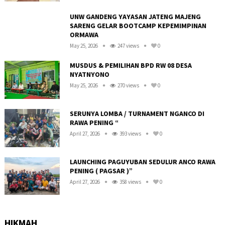
UNW GANDENG YAYASAN JATENG MAJENG
SARENG GELAR BOOTCAMP KEPEMIMPINAN
ORMAWA
May 25, 2026
247 views
0
MUSDUS & PEMILIHAN BPD RW 08 DESA
NYATNYONO
May 25, 2026
270 views
0
R
SERUNYA LOMBA / TURNAMENT NGANCO DI
RAWA PENING “
April 27, 2026
393 views
0
LAUNCHING PAGUYUBAN SEDULUR ANCO RAWA
PENING ( PAGSAR )”
April 27, 2026
358 views
0
HIKMAH