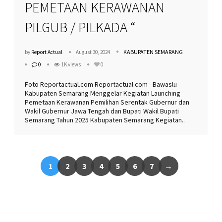
PEMETAAN KERAWANAN
PILGUB / PILKADA “
KABUPATEN SEMARANG
by
Report Actual
August 30, 2024
0
1K views
0
Foto Reportactual.com Reportactual.com - Bawaslu
Kabupaten Semarang Menggelar Kegiatan Launching
Pemetaan Kerawanan Pemilihan Serentak Gubernur dan
Wakil Gubernur Jawa Tengah dan Bupati Wakil Bupati
Semarang Tahun 2025 Kabupaten Semarang Kegiatan..
1
2
3
4
5
6
7
→