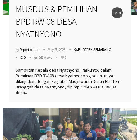
MUSDUS & PEMILIHAN
read
BPD RW 08 DESA
more
NYATNYONO
KABUPATEN SEMARANG
by
Report Actual
May 25, 2026
0
267 views
0
Sambutan Kepala desa Nyatnyono, Parkunto, dalam
Pemilihan BPD RW 08 desa Nyatnyono yg selanjutnya
dilanjutkan dengan kegiatan Musyawarah Dusun Blanten -
Branggah desa Nyatnyono, dipimpin oleh Ketua RW 08
desa..