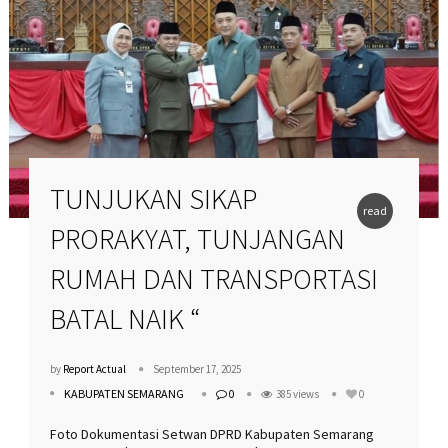
TUNJUKAN SIKAP
read
PRORAKYAT, TUNJANGAN
more
RUMAH DAN TRANSPORTASI
BATAL NAIK “
by
Report Actual
September 17, 2025
KABUPATEN SEMARANG
0
385 views
0
Foto Dokumentasi Setwan DPRD Kabupaten Semarang