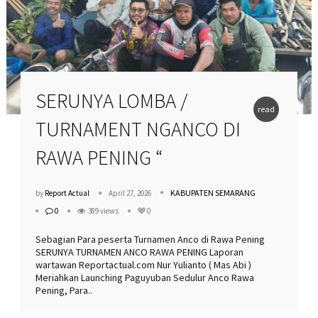
SERUNYA LOMBA /
read
TURNAMENT NGANCO DI
more
RAWA PENING “
KABUPATEN SEMARANG
by
Report Actual
April 27, 2026
0
389 views
0
Sebagian Para peserta Turnamen Anco di Rawa Pening
SERUNYA TURNAMEN ANCO RAWA PENING Laporan
wartawan Reportactual.com Nur Yulianto ( Mas Abi )
Meriahkan Launching Paguyuban Sedulur Anco Rawa
Pening, Para..