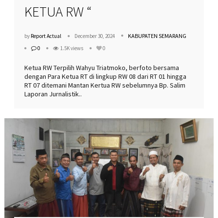
KETUA RW “
KABUPATEN SEMARANG
by
Report Actual
December 30, 2024
0
1.5K views
0
Ketua RW Terpilih Wahyu Triatmoko, berfoto bersama
dengan Para Ketua RT di lingkup RW 08 dari RT 01 hingga
RT 07 ditemani Mantan Kertua RW sebelumnya Bp. Salim
Laporan Jurnalistik..