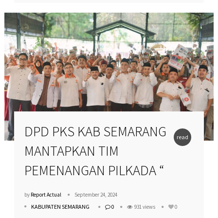
DPD PKS KAB SEMARANG
read
MANTAPKAN TIM
more
PEMENANGAN PILKADA “
by
Report Actual
September 24, 2024
KABUPATEN SEMARANG
0
931 views
0