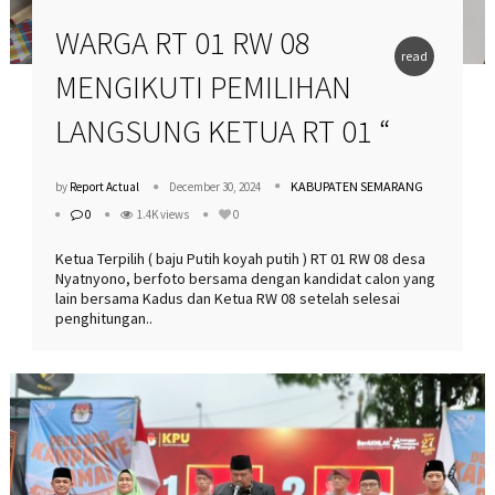
WARGA RT 01 RW 08
read
MENGIKUTI PEMILIHAN
more
LANGSUNG KETUA RT 01 “
KABUPATEN SEMARANG
by
Report Actual
December 30, 2024
0
1.4K views
0
Ketua Terpilih ( baju Putih koyah putih ) RT 01 RW 08 desa
Nyatnyono, berfoto bersama dengan kandidat calon yang
lain bersama Kadus dan Ketua RW 08 setelah selesai
penghitungan..