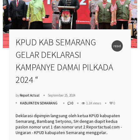
KPUD KAB SEMARANG
read
GELAR DEKLARASI
more
KAMPANYE DAMAI PILKADA
2024 “
by
Report Actual
September 25, 2024
KABUPATEN SEMARANG
0
1.1K views
0
Deklarasi dipimpin langsung oleh ketua KPUD kabupaten
Semarang, Bambang Setyono, SH dengan diapit kedua
paslon nomor urut 1 dan nomor urut 2 Reportactual.com -
Ungaran - KPUD kabupaten Semarang menggelar..