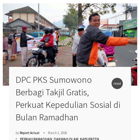
DPC PKS Sumowono
read
Berbagi Takjil Gratis,
more
Perkuat Kepedulian Sosial di
Bulan Ramadhan
by
Report Actual
March 1, 2026
BERKAH RAMADHAN
DAKWAH ISLAM
KABUPATEN