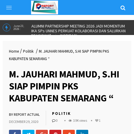
ALUMNI PARTNERSHIP MEETING 2026 JADI MOMENTUM
June 23,
2026 :
IKA SPs UNNES PERKUAT KOLABORASI DAN SALURKAN
BEASISWA”
in
INSPIRASI
/
/
Home
Politik
M. JAUHARI MAHMUD, S.HI SIAP PIMPIN PKS
KABUPATEN SEMARANG “
M. JAUHARI MAHMUD, S.HI
SIAP PIMPIN PKS
KABUPATEN SEMARANG “
POLITIK
BY
REPORT ACTUAL
0
3.9K views
1
DECEMBER 29, 2020