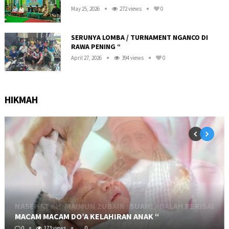
May 25, 2026
272 views
0
SERUNYA LOMBA / TURNAMENT NGANCO DI
RAWA PENING “
April 27, 2026
394 views
0
HIKMAH
MACAM MACAM DO’A KELAHIRAN ANAK “
0
173 views
0