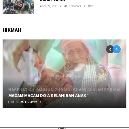
April 27, 2026
393 views
0
HIKMAH
MACAM MACAM DO’A KELAHIRAN ANAK “
0
172 views
0