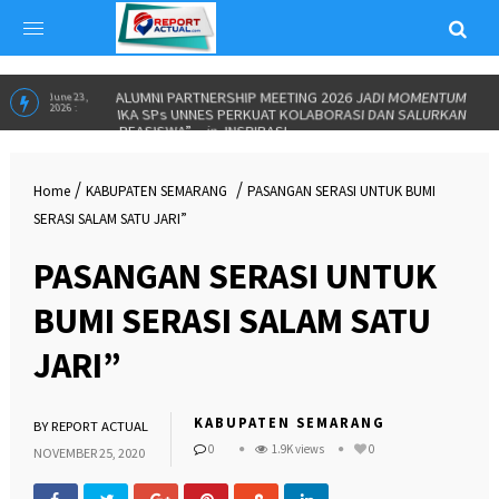
ALUMNI PARTNERSHIP MEETING 2026 JADI MOMENTUM
June 23,
2026 :
IKA SPs UNNES PERKUAT KOLABORASI DAN SALURKAN
BEASISWA”
in
INSPIRASI
/
/
Home
KABUPATEN SEMARANG
PASANGAN SERASI UNTUK BUMI
SERASI SALAM SATU JARI”
PASANGAN SERASI UNTUK
BUMI SERASI SALAM SATU
JARI”
KABUPATEN SEMARANG
BY
REPORT ACTUAL
0
1.9K views
0
NOVEMBER 25, 2020