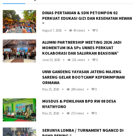
DINAS PERTANIAN & SDN PETOMPON 02
PERKUAT EDUKASI GIZI DAN KESEHATAN HEWAN
“
August 7, 2026
40 views
0
ALUMNI PARTNERSHIP MEETING 2026 JADI
MOMENTUM IKA SPs UNNES PERKUAT
KOLABORASI DAN SALURKAN BEASISWA”
June 23, 2026
231 views
0
UNW GANDENG YAYASAN JATENG MAJENG
SARENG GELAR BOOTCAMP KEPEMIMPINAN
ORMAWA
May 25, 2026
249 views
0
R
MUSDUS & PEMILIHAN BPD RW 08 DESA
NYATNYONO
May 25, 2026
272 views
0
SERUNYA LOMBA / TURNAMENT NGANCO DI
RAWA PENING “