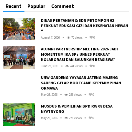
Recent
Popular
Comment
DINAS PERTANIAN & SDN PETOMPON 02
PERKUAT EDUKASI GIZI DAN KESEHATAN HEWAN
“
August 7, 2026
70 views
0
ALUMNI PARTNERSHIP MEETING 2026 JADI
MOMENTUM IKA SPs UNNES PERKUAT
KOLABORASI DAN SALURKAN BEASISWA”
June 23, 2026
241 views
0
UNW GANDENG YAYASAN JATENG MAJENG
SARENG GELAR BOOTCAMP KEPEMIMPINAN
ORMAWA
May 25, 2026
256 views
0
R
MUSDUS & PEMILIHAN BPD RW 08 DESA
NYATNYONO
May 25, 2026
278 views
0