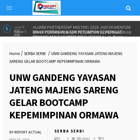
ALUMNI PARTNERSHIP MEETING 2026 JADI MOMENTUM
June 23,
2026 :
IKA SPs UNNES PERKUAT KOLABORASI DAN SALURKAN
BEASISWA”
in
INSPIRASI
DINAS PERTANIAN & SDN PETOMPON 02 PERKUAT
August 7,
2026 :
EDUKASI GIZI DAN KESEHATAN HEWAN “
in
Dunia
/
/
Home
SERBA SERBI
UNW GANDENG YAYASAN JATENG MAJENG
Pendidikan
SARENG GELAR BOOTCAMP KEPEMIMPINAN ORMAWA
UNW GANDENG YAYASAN
JATENG MAJENG SARENG
GELAR BOOTCAMP
KEPEMIMPINAN ORMAWA
SERBA SERBI
BY
REPORT ACTUAL
0
256 views
0
MAY 25, 2026