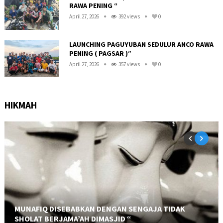
RAWA PENING “
April 27, 2026
392 views
0
LAUNCHING PAGUYUBAN SEDULUR ANCO RAWA
PENING ( PAGSAR )”
April 27, 2026
357 views
0
HIKMAH
MUNAFIQ DISEBABKAN DENGAN SENGAJA TIDAK
KEUTAMAAN SHOLAT BERJAMA’AH DIMASJID BAGI LAKI
SHOLAT BERJAMA’AH DIMASJID “
LAKI “