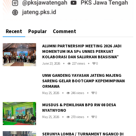
Recent
Popular
Comment
ALUMNI PARTNERSHIP MEETING 2026 JADI
MOMENTUM IKA SPs UNNES PERKUAT
KOLABORASI DAN SALURKAN BEASISWA”
June 23, 2026
227 views
0
UNW GANDENG YAYASAN JATENG MAJENG
SARENG GELAR BOOTCAMP KEPEMIMPINAN
ORMAWA
May 25, 2026
246 views
0
MUSDUS & PEMILIHAN BPD RW 08 DESA
NYATNYONO
May 25, 2026
270 views
0
R
SERUNYA LOMBA / TURNAMENT NGANCO DI