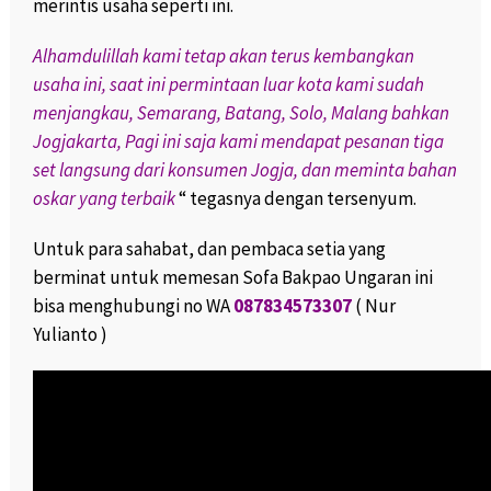
merintis usaha seperti ini.
Alhamdulillah kami tetap akan terus kembangkan
usaha ini, saat ini permintaan luar kota kami sudah
menjangkau, Semarang, Batang, Solo, Malang bahkan
Jogjakarta, Pagi ini saja kami mendapat pesanan tiga
set langsung dari konsumen Jogja, dan meminta bahan
oskar yang terbaik
“ tegasnya dengan tersenyum.
Untuk para sahabat, dan pembaca setia yang
berminat untuk memesan Sofa Bakpao Ungaran ini
bisa menghubungi no WA
087834573307
( Nur
Yulianto )