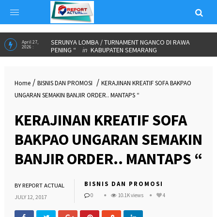
LAUNCHING PAGUYUBAN SEDULUR ANCO RAWA PENING (
April 27,
2026 :
PAGSAR )”
in
BUDAYA LELUHUR
SERUNYA LOMBA / TURNAMENT NGANCO DI RAWA
April 27,
2026 :
PENING “
in
KABUPATEN SEMARANG
/
/
Home
BISNIS DAN PROMOSI
KERAJINAN KREATIF SOFA BAKPAO
UNGARAN SEMAKIN BANJIR ORDER.. MANTAPS “
KERAJINAN KREATIF SOFA
BAKPAO UNGARAN SEMAKIN
BANJIR ORDER.. MANTAPS “
BISNIS DAN PROMOSI
BY
REPORT ACTUAL
0
10.1K views
4
JULY 12, 2017