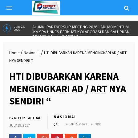
ALUMNI PARTNERSHIP MEETING 2026 JADI MOMENTUM
June 23,
2026 :
IKA SPs UNNES PERKUAT KOLABORASI DAN SALURKAN
BEASISWA”
in
INSPIRASI
/
/
Home
Nasional
HTI DIBUBARKAN KARENA MENGINGKARI AD / ART
NYA SENDIRI “
HTI DIBUBARKAN KARENA
MENGINGKARI AD / ART NYA
SENDIRI “
NASIONAL
BY
REPORT ACTUAL
0
2K views
0
JULY 19, 2017