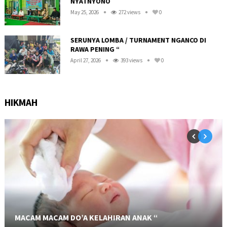
NYATNYONO
May 25, 2026
272 views
0
SERUNYA LOMBA / TURNAMENT NGANCO DI
RAWA PENING “
April 27, 2026
393 views
0
HIKMAH
MACAM MACAM DO’A KELAHIRAN ANAK “