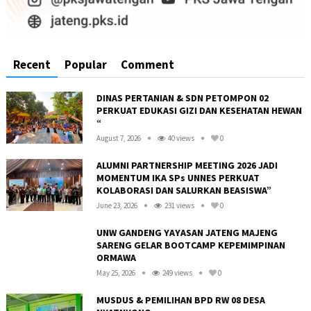
Recent
Popular
Comment
DINAS PERTANIAN & SDN PETOMPON 02
PERKUAT EDUKASI GIZI DAN KESEHATAN HEWAN
“
August 7, 2026
40 views
0
ALUMNI PARTNERSHIP MEETING 2026 JADI
MOMENTUM IKA SPs UNNES PERKUAT
KOLABORASI DAN SALURKAN BEASISWA”
June 23, 2026
231 views
0
UNW GANDENG YAYASAN JATENG MAJENG
SARENG GELAR BOOTCAMP KEPEMIMPINAN
ORMAWA
May 25, 2026
249 views
0
R
MUSDUS & PEMILIHAN BPD RW 08 DESA