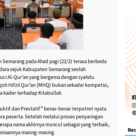
 Semarang pada Ahad pagi (22/2) terasa berbeda
 udara sejuk Kabupaten Semarang seolah
uci Al-Qur’an yang bergema dengan syahdu.
oh Hifzil Qur’an (MHQ) bukan sekadar kompetisi,
a kader terhadap Kitabullah.
uktif dan Prestatif” benar-benar terpotret nyata
ra peserta. Setelah melalui proses penyaringan
berapa nama akhirnya muncul sebagai yang terbaik,
Re
inaannya masing-masing.