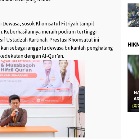
9.2K views
June 28, 2017
242 views
1
PROSTITUSI SEMAKIN PARAH,
 GAMBAR
MULAI TARIF MURAH 25.000,
i Dewasa, sosok Khomsatul Fitriyah tampil
NJANG YANG
HINGGA PSK BERJILBAB “
ERAMA “
April 2, 2017
207 views
2
 Keberhasilannya meraih podium tertinggi
iews
0
f Ustadzah Kartinah. Prestasi Khomsatul ini
HIK
kan sebagai anggota dewasa bukanlah penghalang
kedekatan dengan Al-Qur’an.
NA
AD
M