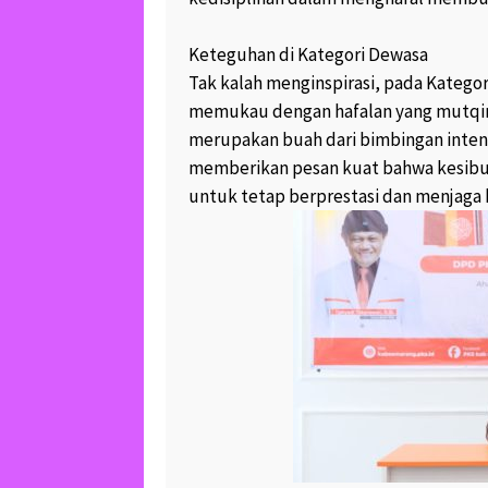
September 30, 2017
1
Keteguhan di Kategori Dewasa
LUCU DAN UNIKNYA
Tak kalah menginspirasi, pada Kategor
DUA KERA EKOR PA
SEDANG BERCENGK
memukau dengan hafalan yang mutqin.
July 30, 2017
8.8K v
merupakan buah dari bimbingan intensi
memberikan pesan kuat bahwa kesibu
untuk tetap berprestasi dan menjaga 