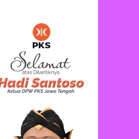
TAN HEWAN “
in
Dunia Pendidikan