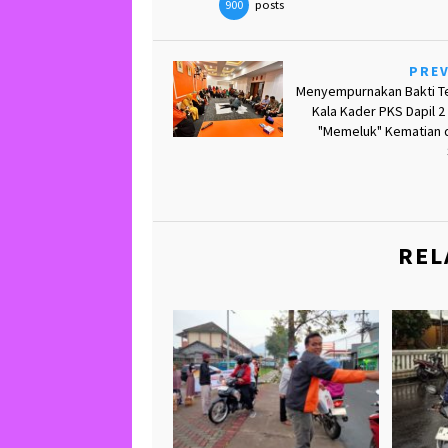
posts
900
PRE
Menyempurnakan Bakti Te
Kala Kader PKS Dapil 2 
"Memeluk" Kematian 
REL