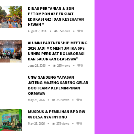
DINAS PERTANIAN & SDN
HAY
PETOMPON 02 PERKUAT
SA
EDUKASI GIZI DAN KESEHATAN
TID
HEWAN “
NE
August 7, 2026
55 views
0
Octo
ALUMNI PARTNERSHIP MEETING
2026 JADI MOMENTUM IKA SPs
KRE
UNNES PERKUAT KOLABORASI
LI
DAN SALURKAN BEASISWA”
SOF
June 23, 2026
235 views
0
Febr
UNW GANDENG YAYASAN
JATENG MAJENG SARENG GELAR
KE
BOOTCAMP KEPEMIMPINAN
BA
ORMAWA
BAN
May 25, 2026
251 views
0
July 
MUSDUS & PEMILIHAN BPD RW
SO
08 DESA NYATNYONO
WA
SE
May 25, 2026
275 views
0
“