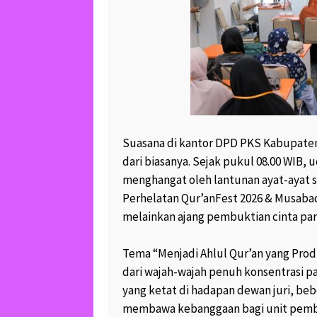
Suasana di kantor DPD PKS Kabupaten
dari biasanya. Sejak pukul 08.00 WIB,
menghangat oleh lantunan ayat-ayat s
Perhelatan Qur’anFest 2026 & Musabaq
melainkan ajang pembuktian cinta par
Tema “Menjadi Ahlul Qur’an yang Prod
dari wajah-wajah penuh konsentrasi pa
yang ketat di hadapan dewan juri, be
membawa kebanggaan bagi unit pemb