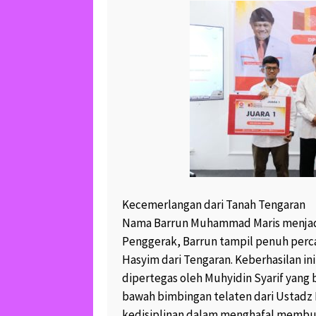
HAYYIN, LAYYIN, QA
SAHLIN, 4 GOLONG
TIDAK TERSENTUH D
NERAKA “
October 25, 2017
40
3
KREATIF..PAK RT J
LIMBAH BAN BEKAS
SOFA YANG CANTIK 
February 19, 2017
16
1
KERAJINAN KREATI
Kecemerlangan dari Tanah Tengaran
BAKPAO UNGARAN 
BANJIR ORDER.. MA
Nama Barrun Muhammad Maris menjadi 
July 12, 2017
10.1K 
Penggerak, Barrun tampil penuh perc
Hasyim dari Tengaran. Keberhasilan ini
SOFA BAKPAO JOK
WARGA GENUK UN
dipertegas oleh Muhyidin Syarif yang 
SEMAKIN DIGEMAR
bawah bimbingan telaten dari Ustadz
“
kedisiplinan dalam menghafal membua