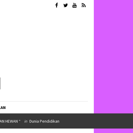
KAN
AT KOLABORASI DAN SALURKAN BEASISWA”
in
INSPIRASI