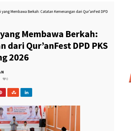
DINAS PERTANIAN & SDN PETOMPON 02 PERKUAT EDUKASI GIZI DAN KESEHA
ci yang Membawa Berkah: Catatan Kemenangan dari Qur’anFest DPD
i yang Membawa Berkah:
n dari Qur’anFest DPD PKS
ng 2026
AN
0