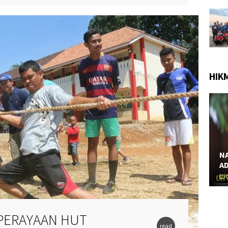
PERDANA “
9.1K views
June 28, 2017
238 views
1
PROSTITUSI SEMAKIN PARAH,
 GAMBAR
MULAI TARIF MURAH 25.000,
NJANG YANG
HINGGA PSK BERJILBAB “
ERAMA “
April 2, 2017
199 views
2
iews
0
HIK
NASEHAT KH. MAIMUN ZUBAIR : SUAMI
ADALAH PERISAI API NERAKA “
M
0
456 views
0
PERAYAAN HUT
read