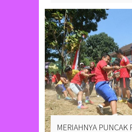
“
September 30, 2017
1
LUCU DAN UNIKNYA
DUA KERA EKOR PA
SEDANG BERCENGK
July 30, 2017
8.8K v
MERIAHNYA PUNCAK 