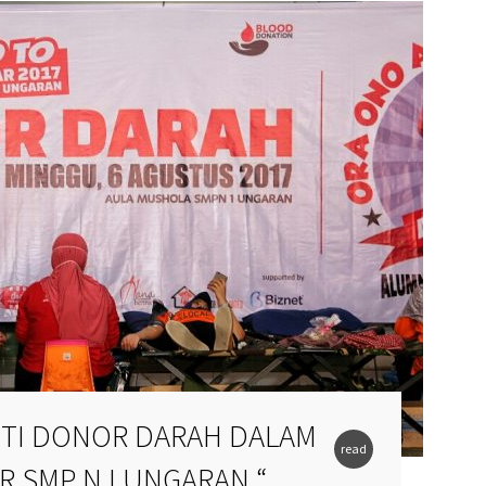
UTI DONOR DARAH DALAM
read
R SMP N I UNGARAN “