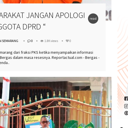
ARAKAT JANGAN APOLOGI
read
GGOTA DPRD “
more
N SEMARANG
0
1.8K views
0
rang dari fraksi PKS ketika menyampaikan informasi
Bergas dalam masa resesnya. Reportactual.com - Bergas -
enda..