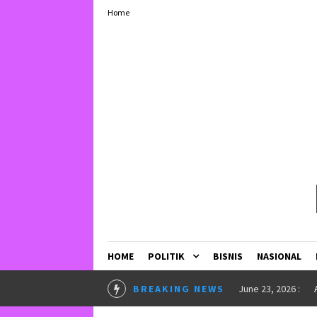
Home
HOME
POLITIK
BISNIS
NASIONAL
LURKAN BEASISWA”
in
INSPIRASI
BREAKING NEWS
May 25, 2026 :
U