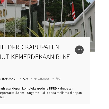
IH DPRD KABUPATEN
read
UT KEMERDEKAAN RI KE
more
N SEMARANG
0
2.3K views
0
nghiasai depan kompleks gedung DPRD kabupaten
Reportactaul.com – Ungaran – Jika anda melintas didepan
an..