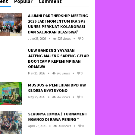
cent
Popular
Comment
ALUMNI PARTNERSHIP MEETING
HAY
2026 JADI MOMENTUM IKA SPs
SA
UNNES PERKUAT KOLABORASI
TID
DAN SALURKAN BEASISWA”
NE
June 23, 2026
227 views
0
Octo
UNW GANDENG YAYASAN
JATENG MAJENG SARENG GELAR
KRE
BOOTCAMP KEPEMIMPINAN
LI
ORMAWA
SOF
May 25, 2026
246 views
0
Febr
MUSDUS & PEMILIHAN BPD RW
08 DESA NYATNYONO
KE
BA
May 25, 2026
267 views
0
BAN
July 
SERUNYA LOMBA / TURNAMENT
NGANCO DI RAWA PENING “
SO
WA
April 27, 2026
390 views
0
SE