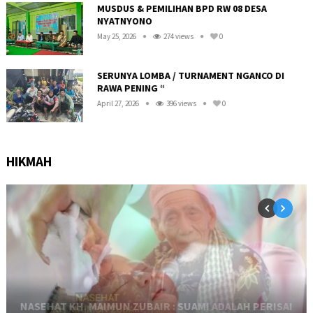
R
MUSDUS & PEMILIHAN BPD RW 08 DESA
NYATNYONO
May 25, 2026
274 views
0
SERUNYA LOMBA / TURNAMENT NGANCO DI
RAWA PENING “
April 27, 2026
396 views
0
HIKMAH