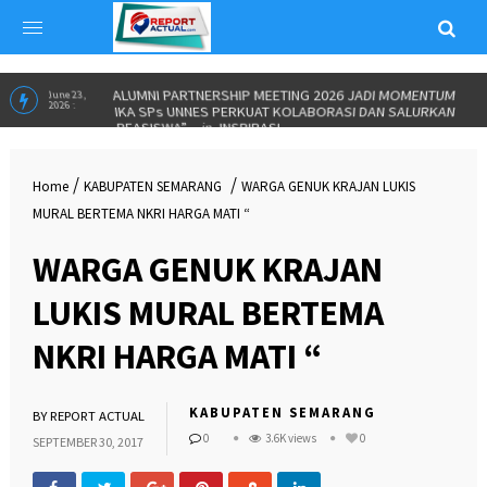
ALUMNI PARTNERSHIP MEETING 2026 JADI MOMENTUM
June 23,
2026 :
IKA SPs UNNES PERKUAT KOLABORASI DAN SALURKAN
BEASISWA”
in
INSPIRASI
/
/
Home
KABUPATEN SEMARANG
WARGA GENUK KRAJAN LUKIS
MURAL BERTEMA NKRI HARGA MATI “
WARGA GENUK KRAJAN
LUKIS MURAL BERTEMA
NKRI HARGA MATI “
KABUPATEN SEMARANG
BY
REPORT ACTUAL
0
3.6K views
0
SEPTEMBER 30, 2017