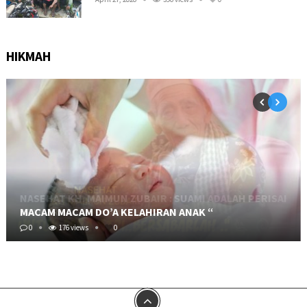
HIKMAH
MACAM MACAM DO’A KELAHIRAN ANAK “
0
176 views
0