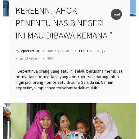
KEREENN.. AHOK
read
PENENTU NASIB NEGERI
more
INI MAU DIBAWA KEMANA “
POLITIK
by
Report Actual
January 23, 2017
0
1.8K views
0
Sepertinya orang yang satu ini selalu berusaha membuat
pernyataan pernyataan yang kontroversal, barangkali ia
ingin jadi orang nomor satu di bumi Garuda ini. Namun
sepertinya impiannya tersebut terlalu muluk..