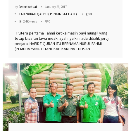
by
Report Actual
January 23, 2017
TADZKIRAH QALBU ( PENGINGAT HATI )
0
2.4K views
0
Putera pertama Fahmi ketika masih bayi mungil yang
tetap bisa tertawa meski ayahnya kini ada dibalik jeruji
penjara. HAFIDZ QURAN ITU BERNAMA NURUL FAHMI
(PEMUDA YANG DITANGKAP KARENA TULISAN..