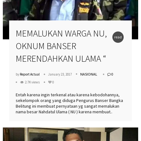
MEMALUKAN WARGA NU,
read
OKNUM BANSER
more
MERENDAHKAN ULAMA “
NASIONAL
by
Report Actual
January 23, 2017
0
2.7K views
0
Entah karena ingin terkenal atau karena kebodohannya,
sekelompok orang yang diduga Pengurus Banser Bangka
Belitung ini membuat pernyataan yg sangat memalukan
nama besar Nahdatul Ulama ( NU ) karena membuat..