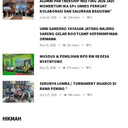
ALUMNI PARTNERSHIP MEETING 2026 JADI
MOMENTUM IKA SPs UNNES PERKUAT
KOLABORASI DAN SALURKAN BEASISWA”
June 23, 2026
234 views
0
UNW GANDENG YAYASAN JATENG MAJENG
SARENG GELAR BOOTCAMP KEPEMIMPINAN
ORMAWA
May 25, 2026
251 views
0
R
MUSDUS & PEMILIHAN BPD RW 08 DESA
NYATNYONO
May 25, 2026
274 views
0
SERUNYA LOMBA / TURNAMENT NGANCO DI
RAWA PENING “
April 27, 2026
396 views
0
HIKMAH