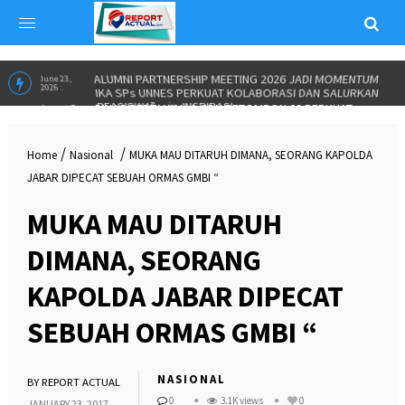
ALUMNI PARTNERSHIP MEETING 2026 JADI MOMENTUM
June 23,
2026 :
IKA SPs UNNES PERKUAT KOLABORASI DAN SALURKAN
BEASISWA”
in
INSPIRASI
/
/
Home
Nasional
MUKA MAU DITARUH DIMANA, SEORANG KAPOLDA
JABAR DIPECAT SEBUAH ORMAS GMBI “
MUKA MAU DITARUH
DIMANA, SEORANG
KAPOLDA JABAR DIPECAT
SEBUAH ORMAS GMBI “
NASIONAL
BY
REPORT ACTUAL
0
3.1K views
0
JANUARY 23, 2017