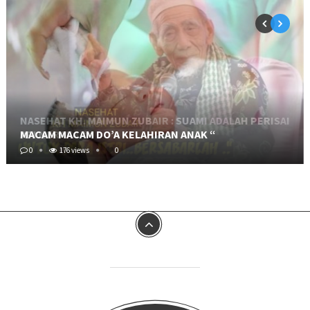
MACAM MACAM DO’A KELAHIRAN ANAK “
0
176 views
0