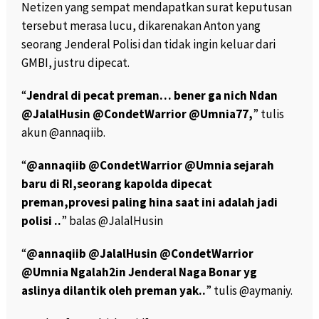
Netizen yang sempat mendapatkan surat keputusan
tersebut merasa lucu, dikarenakan Anton yang
seorang Jenderal Polisi dan tidak ingin keluar dari
GMBI, justru dipecat.
“
Jendral di pecat preman… bener ga nich Ndan
@JalalHusin @CondetWarrior @Umnia77,
” tulis
akun @annaqiib.
“
@annaqiib @CondetWarrior @Umnia sejarah
baru di RI,seorang kapolda dipecat
preman,provesi paling hina saat ini adalah jadi
polisi ..
” balas @JalalHusin
“
@annaqiib @JalalHusin @CondetWarrior
@Umnia Ngalah2in Jenderal Naga Bonar yg
aslinya dilantik oleh preman yak..
” tulis @aymaniy.