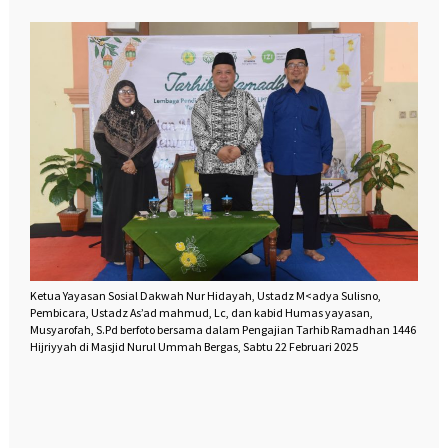
Ketua Yayasan Sosial Dakwah Nur Hidayah, Ustadz M<adya Sulisno,
Pembicara, Ustadz As’ad mahmud, Lc, dan kabid Humas yayasan,
Musyarofah, S.Pd berfoto bersama dalam Pengajian Tarhib Ramadhan 1446
Hijriyyah di Masjid Nurul Ummah Bergas, Sabtu 22 Februari 2025