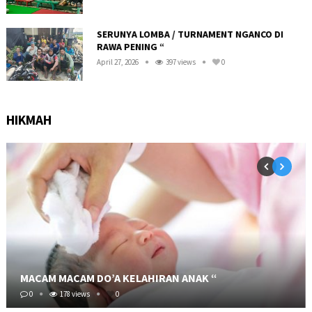
SERUNYA LOMBA / TURNAMENT NGANCO DI
RAWA PENING “
April 27, 2026
397 views
0
HIKMAH
MACAM MACAM DO’A KELAHIRAN ANAK “
0
178 views
0