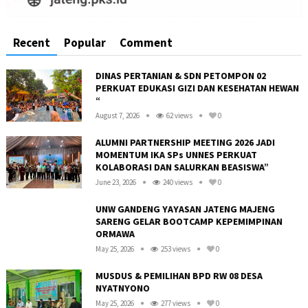
Recent
Popular
Comment
DINAS PERTANIAN & SDN PETOMPON 02
PERKUAT EDUKASI GIZI DAN KESEHATAN HEWAN
“
August 7, 2026
62 views
0
ALUMNI PARTNERSHIP MEETING 2026 JADI
MOMENTUM IKA SPs UNNES PERKUAT
KOLABORASI DAN SALURKAN BEASISWA”
June 23, 2026
240 views
0
UNW GANDENG YAYASAN JATENG MAJENG
SARENG GELAR BOOTCAMP KEPEMIMPINAN
ORMAWA
May 25, 2026
253 views
0
R
MUSDUS & PEMILIHAN BPD RW 08 DESA
NYATNYONO
May 25, 2026
277 views
0