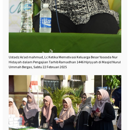
Ustadz As’ad mahmud, Lc Ketika Memotivasi Keluarga Besar Yasosda Nur
Hidayah dalam Pengajian Tarhib Ramadhan 1446 Hijriyyah di Masjid Nurul
Ummah Bergas, Sabtu 22 Februari 2025