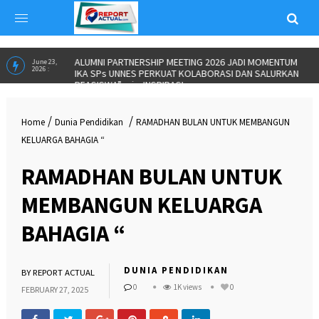
ALUMNI PARTNERSHIP MEETING 2026 JADI MOMENTUM
June 23,
2026 :
IKA SPs UNNES PERKUAT KOLABORASI DAN SALURKAN
BEASISWA”
in
INSPIRASI
/
/
Home
Dunia Pendidikan
RAMADHAN BULAN UNTUK MEMBANGUN
KELUARGA BAHAGIA “
RAMADHAN BULAN UNTUK
MEMBANGUN KELUARGA
BAHAGIA “
DUNIA PENDIDIKAN
BY
REPORT ACTUAL
0
1K views
0
FEBRUARY 27, 2025