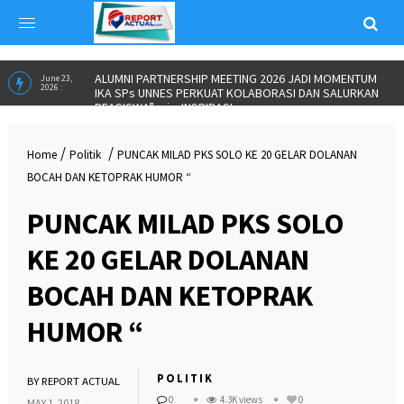
ALUMNI PARTNERSHIP MEETING 2026 JADI MOMENTUM
June 23,
2026 :
IKA SPs UNNES PERKUAT KOLABORASI DAN SALURKAN
BEASISWA”
in
INSPIRASI
/
/
Home
Politik
PUNCAK MILAD PKS SOLO KE 20 GELAR DOLANAN
BOCAH DAN KETOPRAK HUMOR “
PUNCAK MILAD PKS SOLO
KE 20 GELAR DOLANAN
BOCAH DAN KETOPRAK
HUMOR “
POLITIK
BY
REPORT ACTUAL
0
4.3K views
0
MAY 1, 2018