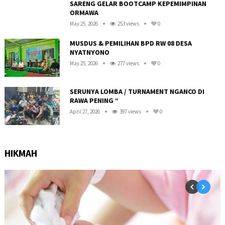
SARENG GELAR BOOTCAMP KEPEMIMPINAN
ORMAWA
May 25, 2026
253 views
0
R
MUSDUS & PEMILIHAN BPD RW 08 DESA
NYATNYONO
May 25, 2026
277 views
0
SERUNYA LOMBA / TURNAMENT NGANCO DI
RAWA PENING “
April 27, 2026
397 views
0
HIKMAH