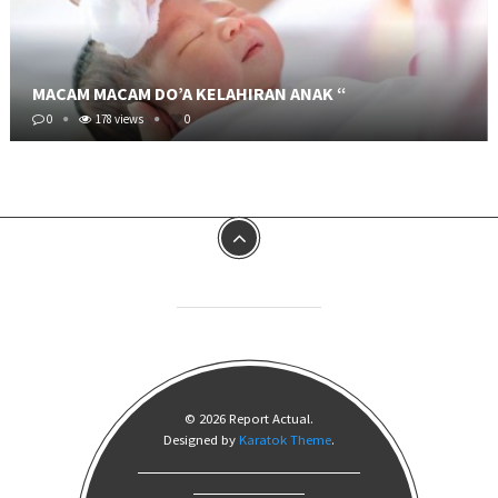
MACAM MACAM DO’A KELAHIRAN ANAK “
0
178 views
0
© 2026 Report Actual.
Designed by
Karatok Theme
.