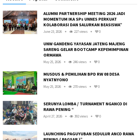
ALUMNI PARTNERSHIP MEETING 2026 JADI
MOMENTUM IKA SPs UNNES PERKUAT
KOLABORASI DAN SALURKAN BEASISWA”
June 23, 2026
227 views
0
UNW GANDENG YAYASAN JATENG MAJENG
SARENG GELAR BOOTCAMP KEPEMIMPINAN
ORMAWA
May 25, 2026
246 views
0
MUSDUS & PEMILIHAN BPD RW 08 DESA
NYATNYONO
May 25, 2026
270 views
0
R
SERUNYA LOMBA / TURNAMENT NGANCO DI
RAWA PENING “
April 27, 2026
392 views
0
LAUNCHING PAGUYUBAN SEDULUR ANCO RAWA
PENING ( PAGSAR )”