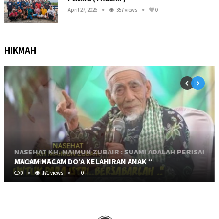
April 27, 2026
357 views
0
HIKMAH
MACAM MACAM DO’A KELAHIRAN ANAK “
0
171 views
0