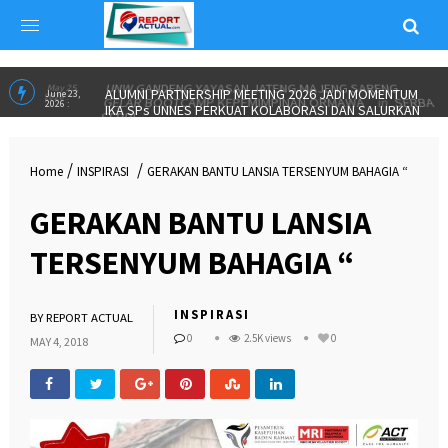
UNW GANDENG YAYASAN JATENG MAJENG SARENG
May 25,
2026 :
GELAR BOOTCAMP KEPEMIMPINAN ORMAWA
in
SERBA
SERBI
ALUMNI PARTNERSHIP MEETING 2026 JADI MOMENTUM
June 23,
2026 :
IKA SPs UNNES PERKUAT KOLABORASI DAN SALURKAN
/
/
Home
INSPIRASI
GERAKAN BANTU LANSIA TERSENYUM BAHAGIA “
BEASISWA”
in
INSPIRASI
GERAKAN BANTU LANSIA
TERSENYUM BAHAGIA “
INSPIRASI
BY
REPORT ACTUAL
0
2.5K views
0
MAY 4, 2018