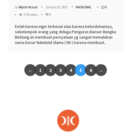
NASIONAL
by
Report Actual
January 23, 2017
0
2.7K views
0
Entah karena ingin terkenal atau karena kebodohannya,
sekelompok orang yang diduga Pengurus Banser Bangka
Belitung ini membuat pernyataan yg sangat memalukan
nama besar Nahdatul Ulama ( NU ) karena membuat..
←
1
2
3
4
5
6
→