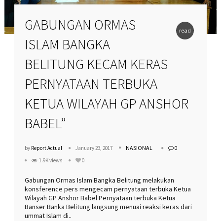
GABUNGAN ORMAS
read
ISLAM BANGKA
more
BELITUNG KECAM KERAS
PERNYATAAN TERBUKA
KETUA WILAYAH GP ANSHOR
BABEL”
NASIONAL
by
Report Actual
January 23, 2017
0
1.9K views
0
Gabungan Ormas Islam Bangka Belitung melakukan
konsference pers mengecam pernyataan terbuka Ketua
Wilayah GP Anshor Babel Pernyataan terbuka Ketua
Banser Banka Belitung langsung menuai reaksi keras dari
ummat Islam di..