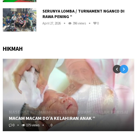
SERUNYA LOMBA / TURNAMENT NGANCO DI
RAWA PENING “
April 27, 2026
396 views
0
HIKMAH
MACAM MACAM DO’A KELAHIRAN ANAK “
0
175 views
0