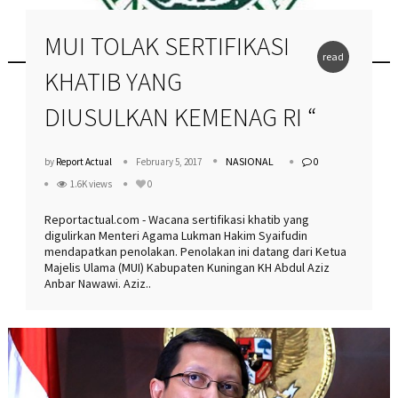
MUI TOLAK SERTIFIKASI
read
KHATIB YANG
more
DIUSULKAN KEMENAG RI “
NASIONAL
by
Report Actual
February 5, 2017
0
1.6K views
0
Reportactual.com - Wacana sertifikasi khatib yang
digulirkan Menteri Agama Lukman Hakim Syaifudin
mendapatkan penolakan. Penolakan ini datang dari Ketua
Majelis Ulama (MUI) Kabupaten Kuningan KH Abdul Aziz
Anbar Nawawi. Aziz..