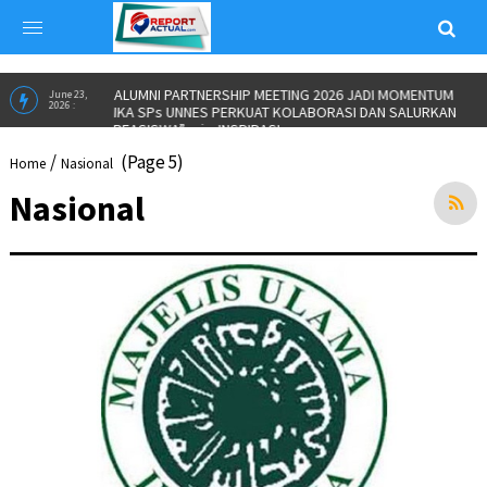
ALUMNI PARTNERSHIP MEETING 2026 JADI MOMENTUM
June 23,
2026 :
IKA SPs UNNES PERKUAT KOLABORASI DAN SALURKAN
BEASISWA”
in
INSPIRASI
/
(Page 5)
Home
Nasional
Nasional