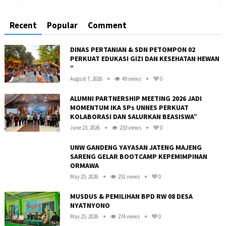
Recent
Popular
Comment
DINAS PERTANIAN & SDN PETOMPON 02
PERKUAT EDUKASI GIZI DAN KESEHATAN HEWAN
“
August 7, 2026
49 views
0
ALUMNI PARTNERSHIP MEETING 2026 JADI
MOMENTUM IKA SPs UNNES PERKUAT
KOLABORASI DAN SALURKAN BEASISWA”
June 23, 2026
233 views
0
UNW GANDENG YAYASAN JATENG MAJENG
SARENG GELAR BOOTCAMP KEPEMIMPINAN
ORMAWA
May 25, 2026
251 views
0
R
MUSDUS & PEMILIHAN BPD RW 08 DESA
NYATNYONO
May 25, 2026
274 views
0