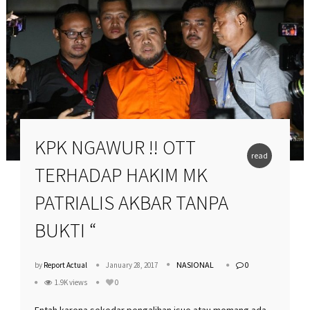
KPK NGAWUR !! OTT
read
TERHADAP HAKIM MK
more
PATRIALIS AKBAR TANPA
BUKTI “
NASIONAL
by
Report Actual
January 28, 2017
0
1.9K views
0