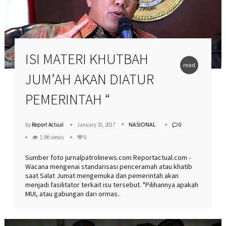
ISI MATERI KHUTBAH
read
JUM’AH AKAN DIATUR
more
PEMERINTAH “
NASIONAL
by
Report Actual
January 31, 2017
0
1.9K views
0
Sumber foto jurnalpatrolinews.com Reportactual.com -
Wacana mengenai standarisasi penceramah atau khatib
saat Salat Jumat mengemuka dan pemerintah akan
menjadi fasilitator terkait isu tersebut. "Pilihannya apakah
MUI, atau gabungan dari ormas..