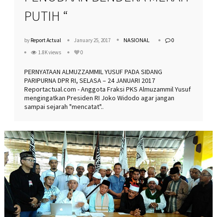
PUTIH “
NASIONAL
by
Report Actual
January 25, 2017
0
1.8K views
0
PERNYATAAN ALMUZZAMMIL YUSUF PADA SIDANG
PARIPURNA DPR RI, SELASA – 24 JANUARI 2017
Reportactual.com - Anggota Fraksi PKS Almuzammil Yusuf
mengingatkan Presiden RI Joko Widodo agar jangan
sampai sejarah "mencatat"..