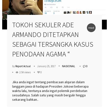
TOKOH SEKULER ADE
read
ARMANDO DITETAPKAN
more
SEBAGAI TERSANGKA KASUS
PENODAAN AGAMA “
NASIONAL
by
Report Actual
January 25, 2017
0
2.5K views
0
Jika anda ingat tentang pembacaan alquran dalam
langgam jawa di hadapan Presiden Jokowi beberapa
waktu lalu, tentunya anda ingat polemik perdebatan
sesudahnya. Salah satu yang masih bergulir hingga
sekarang bahkan..