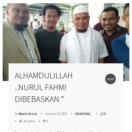
ALHAMDULILLAH
read
..NURUL FAHMI
more
DIBEBASKAN “
NASIONAL
by
Report Actual
January 25, 2017
0
2K views
0