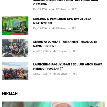
ORMAWA
May 25, 2026
247 views
0
MUSDUS & PEMILIHAN BPD RW 08 DESA
NYATNYONO
May 25, 2026
270 views
0
R
SERUNYA LOMBA / TURNAMENT NGANCO DI
RAWA PENING “
April 27, 2026
393 views
0
LAUNCHING PAGUYUBAN SEDULUR ANCO RAWA
PENING ( PAGSAR )”
April 27, 2026
358 views
0
HIKMAH