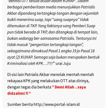
“definisi OTT sesuai acuan dalam KUHAP”. Dalam
berbagai pemberitaan media menunjukkan Patrialis
Akbar dipandang tertangkap tangan dengan sejumlah
bukti menerima suap, tapi “uang suapnya” tidak
ditemukan di TKP. Yang faktanya sang Pemberi Suap
pun tidak berada di TKP, dan ditangkap di tempat lain,
bukan sedangg ber-samasama Patrialis. Tentunya Ini
tidak masuk “pengertian tertangkap tangan”,
sebagaimana dimaksud Pasal 1 angka 19 jo Pasal 18
ayat (2) KUHAP. Semoga saja bukan merupakan bentuk
Kriminaliasi oleh KPK…??!!
” urai Juju
Di sisi lain Patrialis Akbar menolak mentah mentah
rekayasa KPK yang melakukan OTT atas dirinya,
dengan tegas dia berkata
” Demi Allah ..saya
didzalimi !! “
Sumber berita http://www.portal-islam.id