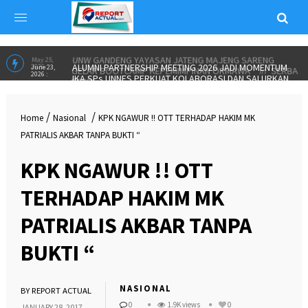
UNW GANDENG YAYASAN JATENG MAJENG SARENG
May 25,
2026 :
GELAR BOOTCAMP KEPEMIMPINAN ORMAWA
in
SERBA
SERBI
ALUMNI PARTNERSHIP MEETING 2026 JADI MOMENTUM
June 23,
2026 :
IKA SPs UNNES PERKUAT KOLABORASI DAN SALURKAN
/
/
Home
Nasional
KPK NGAWUR !! OTT TERHADAP HAKIM MK
BEASISWA”
in
INSPIRASI
PATRIALIS AKBAR TANPA BUKTI “
KPK NGAWUR !! OTT
TERHADAP HAKIM MK
PATRIALIS AKBAR TANPA
BUKTI “
NASIONAL
BY
REPORT ACTUAL
0
1.9K views
0
JANUARY 28, 2017