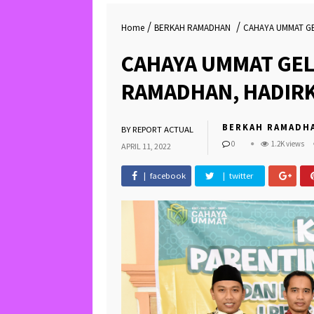
/
/
Home
BERKAH RAMADHAN
CAHAYA UMMAT G
CAHAYA UMMAT GEL
RAMADHAN, HADIR
BERKAH RAMADH
BY
REPORT ACTUAL
0
1.2K views
APRIL 11, 2022
| facebook
| twitter