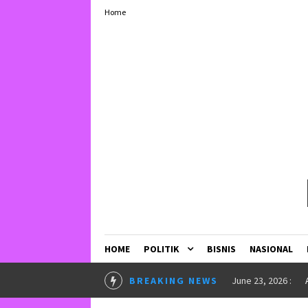
Home
HOME
POLITIK
BISNIS
NASIONAL
LURKAN BEASISWA”
in
INSPIRASI
BREAKING NEWS
May 25, 2026 :
U