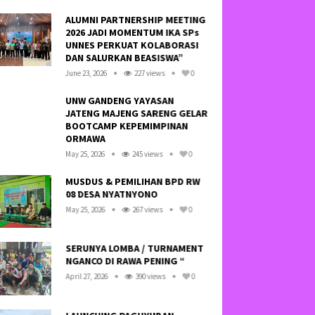
ALUMNI PARTNERSHIP MEETING
HAY
2026 JADI MOMENTUM IKA SPs
SA
UNNES PERKUAT KOLABORASI
TID
DAN SALURKAN BEASISWA”
NE
June 23, 2026
227 views
0
Octo
UNW GANDENG YAYASAN
JATENG MAJENG SARENG GELAR
KRE
BOOTCAMP KEPEMIMPINAN
LI
ORMAWA
SOF
May 25, 2026
245 views
0
Febr
MUSDUS & PEMILIHAN BPD RW
08 DESA NYATNYONO
KE
BA
May 25, 2026
267 views
0
BAN
July 
SERUNYA LOMBA / TURNAMENT
NGANCO DI RAWA PENING “
SO
WA
April 27, 2026
390 views
0
SE
“