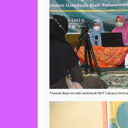
Tilawah Alqur’an oleh santriwati SDIT Cahaya Umm