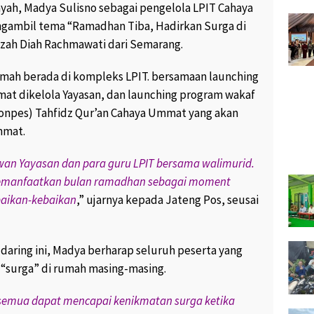
yah, Madya Sulisno sebagai pengelola LPIT Cahaya
RIBIN,
KUMPUL BARENG DI UNGARAN,
ngambil tema “Ramadhan Tiba, Hadirkan Surga di
AN YANG
YUUK KUNJUNGI WISATA
zah Diah Rachmawati dari Semarang.
ARI API
CANTIK DAN INDAH KABUPATEN
SEMARANG “
9K views
November 8, 2017
1.9K views
mmah berada di kompleks LPIT. bersamaan launching
2
at dikelola Yayasan, dan launching program wakaf
onpes) Tahfidz Qur’an Cahaya Ummat yang akan
ADIKAN
PESANTREN KOTA PRO
 MENJADI
PROFESIONAL “
mmat.
“
February 21, 2017
1.7K views
.6K views
9
yawan Yayasan dan para guru LPIT bersama walimurid.
emanfaatkan bulan ramadhan sebagai moment
SUWARDI WARGA JATIJAJAR
F SOFA
MENANGKAN HADIAH UTAMA
baikan-kebaikan
,” ujarnya kepada Jateng Pos, seusai
SEMAKIN
SATU UNIT HONDA BEAT POP
NTAPS “
DARI SEMEN BIMA “
views
4
February 26, 2017
230 views
0
a daring ini, Madya berharap seluruh peserta yang
O PRASETYO
 “surga” di rumah masing-masing.
GARAN
ALUMNI SD SIDOMULYO I
I KONSUMEN
UNGARAN 1987 GELAR REUNI
PERDANA “
 semua dapat mencapai kenikmatan surga ketika