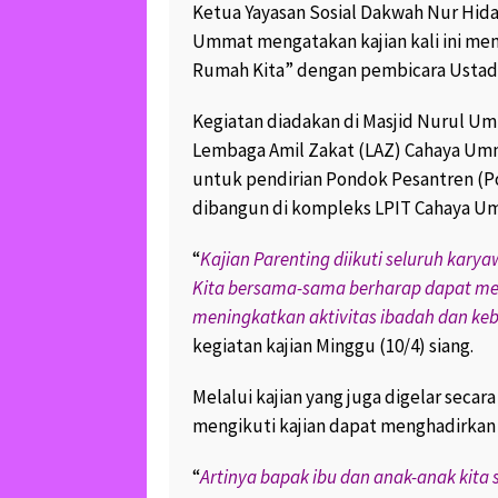
Ketua Yayasan Sosial Dakwah Nur Hida
HAYYIN, LAYYIN, QA
Ummat mengatakan kajian kali ini me
SAHLIN, 4 GOLONG
Rumah Kita” dengan pembicara Ustad
TIDAK TERSENTUH D
NERAKA “
October 25, 2017
39.
Kegiatan diadakan di Masjid Nurul U
3
Lembaga Amil Zakat (LAZ) Cahaya Umm
untuk pendirian Pondok Pesantren (P
KREATIF..PAK RT J
LIMBAH BAN BEKAS
dibangun di kompleks LPIT Cahaya U
SOFA YANG CANTIK 
February 19, 2017
16
“
Kajian Parenting diikuti seluruh kar
1
Kita bersama-sama berharap dapat m
KERAJINAN KREATI
meningkatkan aktivitas ibadah dan ke
BAKPAO UNGARAN 
kegiatan kajian Minggu (10/4) siang.
BANJIR ORDER.. MA
July 12, 2017
10.1K 
Melalui kajian yang juga digelar secar
SOFA BAKPAO JOK
mengikuti kajian dapat menghadirkan
WARGA GENUK UN
SEMAKIN DIGEMAR
“
“
Artinya bapak ibu dan anak-anak kita