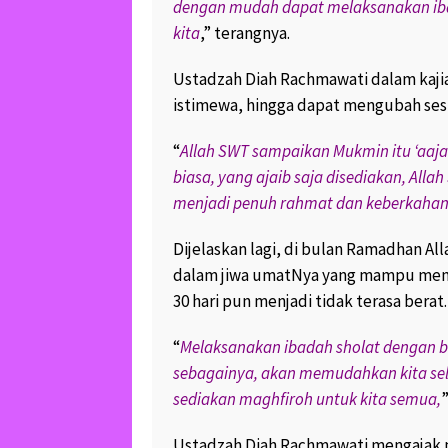
September 30, 2017
dengan mudah dapat melaksanakan iba
1
kita
,” terangnya.
LUCU DAN UNIKNYA
DUA KERA EKOR PA
Ustadzah Diah Rachmawati dalam ka
SEDANG BERCENGK
istimewa, hingga dapat mengubah sesu
July 30, 2017
8.8K v
“
Allah SWT sampaikan Mukmin itu ‘aaja
biasa, yang ajaib saja disediakan, Al
menjadi penuh rahmat dan keberkaha
Dijelaskan lagi, di bulan Ramadhan A
dalam jiwa umatNya yang mampu menj
30 hari pun menjadi tidak terasa berat.
“
Melaksanakan ibadah sholat dengan b
sebagainya, akan memudahkan kita sela
sediakan maghfiroh untuk kita semua,
Ustadzah Diah Rachmawati mengajak p