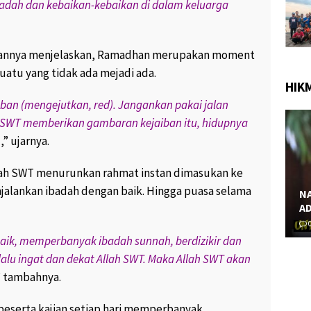
9.1K views
June 28, 2017
238 views
1
dah dan kebaikan-kebaikan di dalam keluarga
PROSTITUSI SEMAKIN PARAH,
 GAMBAR
MULAI TARIF MURAH 25.000,
NJANG YANG
HINGGA PSK BERJILBAB “
jiannya menjelaskan, Ramadhan merupakan moment
ERAMA “
April 2, 2017
199 views
2
atu yang tidak ada mejadi ada.
iews
0
HIK
ban (mengejutkan, red). Jangankan pakai jalan
lah SWT memberikan gambaran kejaiban itu, hidupnya
n
,” ujarnya.
llah SWT menurunkan rahmat instan dimasukan ke
alankan ibadah dengan baik. Hingga puasa selama
NASEHAT KH. MAIMUN ZUBAIR : SUAMI
ADALAH PERISAI API NERAKA “
M
0
456 views
0
aik, memperbanyak ibadah sunnah, berdizikir dan
lu ingat dan dekat Allah SWT. Maka Allah SWT akan
” tambahnya.
eserta kajian setiap hari memperbanyak