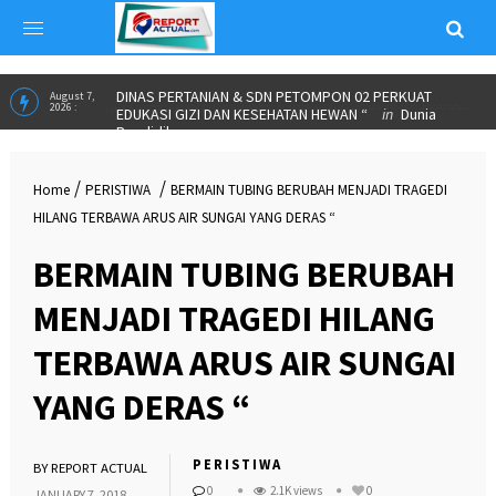
ALUMNI PARTNERSHIP MEETING 2026 JADI MOMENTUM
June 23,
2026 :
IKA SPs UNNES PERKUAT KOLABORASI DAN SALURKAN
BEASISWA”
in
INSPIRASI
DINAS PERTANIAN & SDN PETOMPON 02 PERKUAT
August 7,
2026 :
EDUKASI GIZI DAN KESEHATAN HEWAN “
in
Dunia
/
/
Home
PERISTIWA
BERMAIN TUBING BERUBAH MENJADI TRAGEDI
Pendidikan
HILANG TERBAWA ARUS AIR SUNGAI YANG DERAS “
BERMAIN TUBING BERUBAH
MENJADI TRAGEDI HILANG
TERBAWA ARUS AIR SUNGAI
YANG DERAS “
PERISTIWA
BY
REPORT ACTUAL
0
2.1K views
0
JANUARY 7, 2018