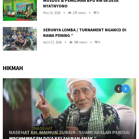
MUSDUS & PEMILIHAN BPD RW 08 DESA
NYATNYONO
May 25, 2026
278 views
0
SERUNYA LOMBA / TURNAMENT NGANCO DI
RAWA PENING “
April 27, 2026
398 views
0
HIKMAH
NASEHAT KH. MAIMUN ZUBAIR : SUAMI ADALAH PERISAI
API NERAKA “
MACAM MACAM DO’A KELAHIRAN ANAK “