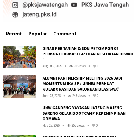
Recent
Popular
Comment
DINAS PERTANIAN & SDN PETOMPON 02
PERKUAT EDUKASI GIZI DAN KESEHATAN HEWAN
“
August 7, 2026
70 views
0
ALUMNI PARTNERSHIP MEETING 2026 JADI
MOMENTUM IKA SPs UNNES PERKUAT
KOLABORASI DAN SALURKAN BEASISWA”
June 23, 2026
243 views
0
UNW GANDENG YAYASAN JATENG MAJENG
SARENG GELAR BOOTCAMP KEPEMIMPINAN
ORMAWA
May 25, 2026
256 views
0
R