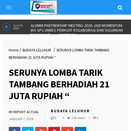
ALUMNI PARTNERSHIP MEETING 2026 JADI MOMENTUM
June 23,
2026 :
IKA SPs UNNES PERKUAT KOLABORASI DAN SALURKAN
BEASISWA”
in
INSPIRASI
/
/
Home
BUDAYA LELUHUR
SERUNYA LOMBA TARIK TAMBANG
BERHADIAH 21 JUTA RUPIAH “
SERUNYA LOMBA TARIK
TAMBANG BERHADIAH 21
JUTA RUPIAH “
BUDAYA LELUHUR
BY
REPORT ACTUAL
0
2.9K views
0
JANUARY 7, 2018