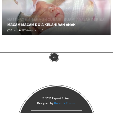
MACAM MACAM DO’A KELAHIRAN ANAK “
0
177 views
0
© 2026 Report Actual.
Designed by
Karatok Theme
.