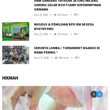
UNW GANDENG YAYASAN JATENG MAJENG
SARENG GELAR BOOTCAMP KEPEMIMPINAN
ORMAWA
May 25, 2026
251 views
0
R
MUSDUS & PEMILIHAN BPD RW 08 DESA
NYATNYONO
May 25, 2026
274 views
0
SERUNYA LOMBA / TURNAMENT NGANCO DI
RAWA PENING “
April 27, 2026
396 views
0
HIKMAH