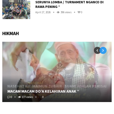
SERUNYA LOMBA / TURNAMENT NGANCO DI
RAWA PENING “
April 27, 2026
396 views
0
HIKMAH
MACAM MACAM DO’A KELAHIRAN ANAK “
0
177 views
0