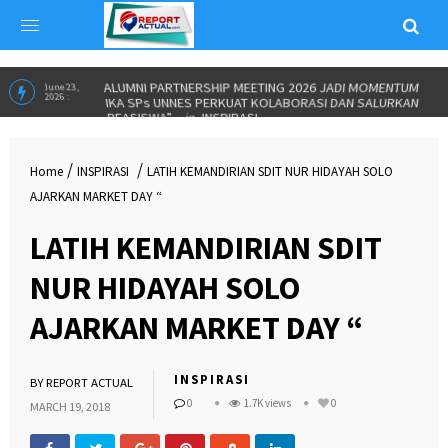
ALUMNI PARTNERSHIP MEETING 2026 JADI MOMENTUM
June 23,
2026 :
IKA SPs UNNES PERKUAT KOLABORASI DAN SALURKAN
BEASISWA”
in
INSPIRASI
/
/
Home
INSPIRASI
LATIH KEMANDIRIAN SDIT NUR HIDAYAH SOLO
AJARKAN MARKET DAY “
LATIH KEMANDIRIAN SDIT
NUR HIDAYAH SOLO
AJARKAN MARKET DAY “
INSPIRASI
BY
REPORT ACTUAL
0
1.7K views
0
MARCH 19, 2018