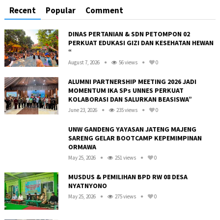
Recent
Popular
Comment
DINAS PERTANIAN & SDN PETOMPON 02
PERKUAT EDUKASI GIZI DAN KESEHATAN HEWAN
“
August 7, 2026
56 views
0
ALUMNI PARTNERSHIP MEETING 2026 JADI
MOMENTUM IKA SPs UNNES PERKUAT
KOLABORASI DAN SALURKAN BEASISWA”
June 23, 2026
235 views
0
UNW GANDENG YAYASAN JATENG MAJENG
SARENG GELAR BOOTCAMP KEPEMIMPINAN
ORMAWA
May 25, 2026
251 views
0
R
MUSDUS & PEMILIHAN BPD RW 08 DESA
NYATNYONO
May 25, 2026
275 views
0