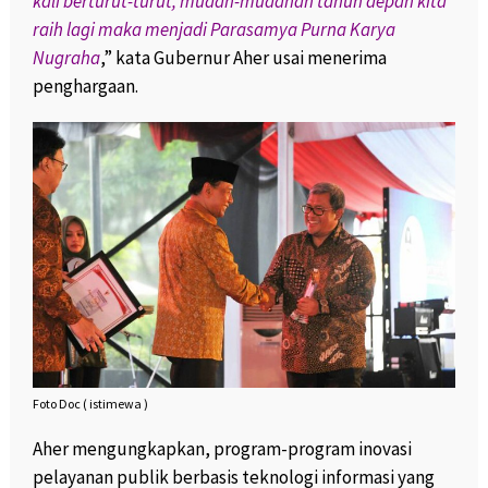
kali berturut-turut, mudah-mudahan tahun depan kita
raih lagi maka menjadi Parasamya Purna Karya
Nugraha
,” kata Gubernur Aher usai menerima
penghargaan.
Foto Doc ( istimewa )
Aher mengungkapkan, program-program inovasi
pelayanan publik berbasis teknologi informasi yang