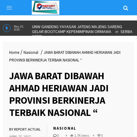
UNW GANDENG YAYASAN JATENG MAJENG SARENG
May 25,
2026 :
GELAR BOOTCAMP KEPEMIMPINAN ORMAWA
in
SERBA
SERBI
/
/
Home
Nasional
JAWA BARAT DIBAWAH AHMAD HERIAWAN JADI
PROVINSI BERKINERJA TERBAIK NASIONAL “
JAWA BARAT DIBAWAH
AHMAD HERIAWAN JADI
PROVINSI BERKINERJA
TERBAIK NASIONAL “
NASIONAL
BY
REPORT ACTUAL
0
1.7K views
0
APRIL 27, 2017