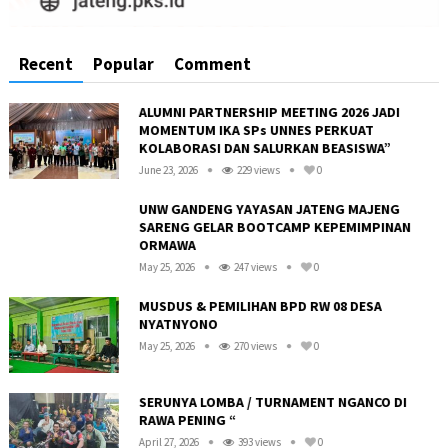
Recent
Popular
Comment
ALUMNI PARTNERSHIP MEETING 2026 JADI
MOMENTUM IKA SPs UNNES PERKUAT
KOLABORASI DAN SALURKAN BEASISWA”
June 23, 2026
229 views
0
UNW GANDENG YAYASAN JATENG MAJENG
SARENG GELAR BOOTCAMP KEPEMIMPINAN
ORMAWA
May 25, 2026
247 views
0
MUSDUS & PEMILIHAN BPD RW 08 DESA
NYATNYONO
May 25, 2026
270 views
0
R
SERUNYA LOMBA / TURNAMENT NGANCO DI
RAWA PENING “
April 27, 2026
393 views
0