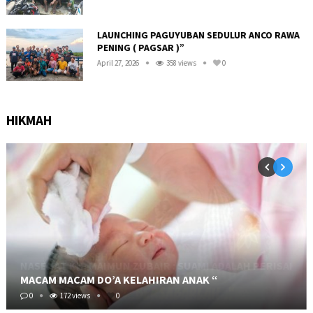
LAUNCHING PAGUYUBAN SEDULUR ANCO RAWA
PENING ( PAGSAR )”
April 27, 2026
358 views
0
HIKMAH
MACAM MACAM DO’A KELAHIRAN ANAK “
0
172 views
0