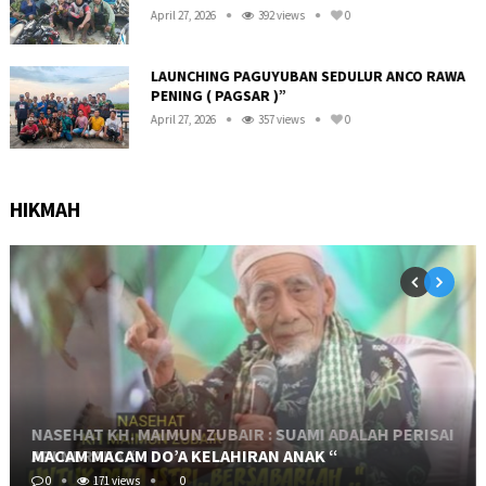
April 27, 2026
392 views
0
LAUNCHING PAGUYUBAN SEDULUR ANCO RAWA
PENING ( PAGSAR )”
April 27, 2026
357 views
0
HIKMAH
MACAM MACAM DO’A KELAHIRAN ANAK “
0
171 views
0