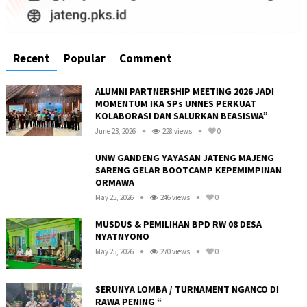
Recent
Popular
Comment
ALUMNI PARTNERSHIP MEETING 2026 JADI
MOMENTUM IKA SPs UNNES PERKUAT
KOLABORASI DAN SALURKAN BEASISWA”
June 23, 2026
228 views
0
UNW GANDENG YAYASAN JATENG MAJENG
SARENG GELAR BOOTCAMP KEPEMIMPINAN
ORMAWA
May 25, 2026
246 views
0
MUSDUS & PEMILIHAN BPD RW 08 DESA
NYATNYONO
May 25, 2026
270 views
0
R
SERUNYA LOMBA / TURNAMENT NGANCO DI
RAWA PENING “