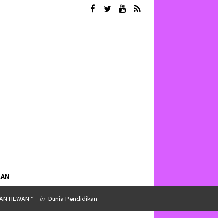
KAN
AT KOLABORASI DAN SALURKAN BEASISWA”
in
INSPIRASI