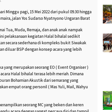
.
RIBIN,
KUMPUL BARENG DI UNGARAN,
ri Minggu pagi, 15 Mei 2022 dari pukul 09.30 hingga
AN YANG
YUUK KUNJUNGI WISATA
ARI API
CANTIK DAN INDAH KABUPATEN
umaira, jalan Yos Sudarso Nyatnyono Ungaran Barat
SEMARANG “
K views
November 8, 2017
2K views
mai Tua, Muda, Remaja, dan anak anak nampak
2
ni pelaksanaan kegiatan Halal bihalal sedikit
ADIKAN
PESANTREN KOTA PRO
kan secara sederhana di kompleks bukit Siwakak
 MENJADI
PROFESIONAL “
an diluar BSP dengan konsep acara yang lebih
“
February 21, 2017
1.8K views
.6K views
9
SUWARDI WARGA JATIJAJAR
ka yang merupakan seorang EO ( Event Organiser )
F SOFA
MENANGKAN HADIAH UTAMA
cara Halal bihalal terasa lebih meriah. Dimana
SEMAKIN
SATU UNIT HONDA BEAT POP
NTAPS “
DARI SEMEN BIMA “
buran Bohamian Akustik dari semarang yang
views
4
February 26, 2017
233 views
an empat orang personil ( Mas Yuli, Mail, Wahyu
0
O PRASETYO
GARAN
ALUMNI SD SIDOMULYO I
I KONSUMEN
UNGARAN 1987 GELAR REUNI
 menampilkan seorang MC yang beken dan keren
PERDANA “
mandu acara dengan sangat percaya diri dan tampil