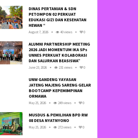
DINAS PERTANIAN & SDN
HAY
PETOMPON 02 PERKUAT
SA
EDUKASI GIZI DAN KESEHATAN
TID
HEWAN “
NE
August 7, 2026
40 views
0
Octo
ALUMNI PARTNERSHIP MEETING
2026 JADI MOMENTUM IKA SPs
KRE
UNNES PERKUAT KOLABORASI
LI
DAN SALURKAN BEASISWA”
SOF
June 23, 2026
231 views
0
Febr
UNW GANDENG YAYASAN
JATENG MAJENG SARENG GELAR
KE
BOOTCAMP KEPEMIMPINAN
BA
ORMAWA
BAN
May 25, 2026
249 views
0
July 
MUSDUS & PEMILIHAN BPD RW
SO
08 DESA NYATNYONO
WA
SE
May 25, 2026
272 views
0
“