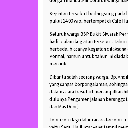
dengan melibatkan seluruh warga BSP
HAYYIN, LAYYIN, QA
Kegiatan tersebut berlangsung pada ha
SAHLIN, 4 GOLONG
TIDAK TERSENTUH D
pukul 14.00 wib, bertempat di Café H
NERAKA “
October 25, 2017
40
Seluruh warga BSP Bukit Siwarak Per
3
hadir dalam kegiatan tersebut. Tahun i
KREATIF..PAK RT J
berbeda, biasanya kegiatan dilaksana
LIMBAH BAN BEKAS
Permai, namun untuk tahun ini diadak
SOFA YANG CANTIK 
menarik.
February 19, 2017
16
1
Dibantu salah seorang warga, Bp. Andi
KERAJINAN KREATI
yang sangat berpengalaman, sehingga a
BAKPAO UNGARAN 
BANJIR ORDER.. MA
dalam acara tersebut menampilkan hi
July 12, 2017
10.1K 
dulunya Pengamen jalanan beranggotak
dan Mas Deni )
SOFA BAKPAO JOK
WARGA GENUK UN
SEMAKIN DIGEMAR
Lebih seru lagi dalam acara tersebut
“
yaitu Sarju Halilintar yang tampil me