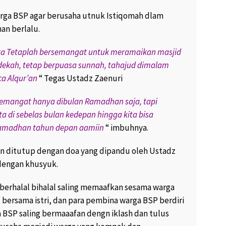
rga BSP agar berusaha utnuk Istiqomah dlam
an berlalu.
ka Tetaplah bersemangat untuk meramaikan masjid
edekah, tetap berpuasa sunnah, tahajud dimalam
a Alqur’an
“ Tegas Ustadz Zaenuri
semangat hanya dibulan Ramadhan saja, tapi
ta di sebelas bulan kedepan hingga kita bisa
Ramadhan tahun depan aamiin
“ imbuhnya.
an ditutup dengan doa yang dipandu oleh Ustadz
 dengan khusyuk.
 berhalal bihalal saling memaafkan sesama warga
 bersama istri, dan para pembina warga BSP berdiri
BSP saling bermaaafan dengn iklash dan tulus