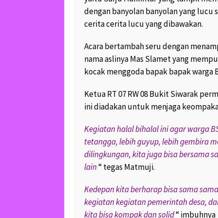
September 30, 2017
dengan banyolan banyolan yang lucu 
1
cerita cerita lucu yang dibawakan.
LUCU DAN UNIKNYA
DUA KERA EKOR PA
Acara bertambah seru dengan menampi
SEDANG BERCENGK
July 30, 2017
8.8K v
nama aslinya Mas Slamet yang mempun
kocak menggoda bapak bapak warga 
Ketua RT 07 RW 08 Bukit Siwarak perm
ini diadakan untuk menjaga keompaka
Kegiatan halal bihalal ini agar warga
tetangga, lebih guyup, lebih gembira 
dilingkungan, kita juga bisa bersama
lain
“ tegas Matmuji.
Kedepan kita berharap bisa sama sam
kegiatan kegiatan pemerintah desa, dan i
kita bisa kompak dan solid
“ imbuhnya