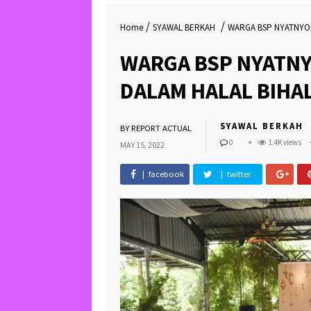
/
/
Home
SYAWAL BERKAH
WARGA BSP NYATNYON
WARGA BSP NYATN
DALAM HALAL BIHAL
SYAWAL BERKAH
BY
REPORT ACTUAL
0
1.4K views
MAY 15, 2022
| facebook
| twitter