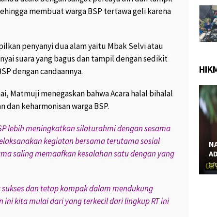
9.2K views
June 28, 2017
239 views
1
sehingga membuat warga BSP tertawa geli karena
PROSTITUSI SEMAKIN PARAH,
 GAMBAR
MULAI TARIF MURAH 25.000,
NJANG YANG
HINGGA PSK BERJILBAB “
lkan penyanyi dua alam yaitu Mbak Selvi atau
ERAMA “
April 2, 2017
203 views
2
iews
0
yai suara yang bagus dan tampil dengan sedikit
HIK
BSP dengan candaannya.
ai, Matmuji menegaskan bahwa Acara halal bihalal
n dan keharmonisan warga BSP.
 BSP lebih meningkatkan silaturahmi dengan sesama
melaksanakan kegiatan bersama terutama sosial
NASEHAT KH. MAIMUN ZUBAIR : SUAMI
 sama saling memaafkan kesalahan satu dengan yang
ADALAH PERISAI API NERAKA “
M
0
462 views
0
a sukses dan tetap kompak dalam mendukung
ni kita mulai dari yang terkecil dari lingkup RT ini