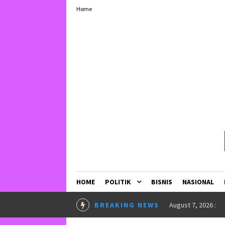
Home
HOME
POLITIK
BISNIS
NASIONAL
endidikan
BREAKING NEWS
June 23, 2026 :