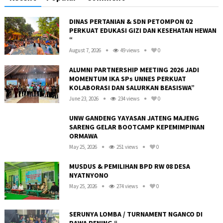
DINAS PERTANIAN & SDN PETOMPON 02
PERKUAT EDUKASI GIZI DAN KESEHATAN HEWAN
“
August 7, 2026
49 views
0
ALUMNI PARTNERSHIP MEETING 2026 JADI
MOMENTUM IKA SPs UNNES PERKUAT
KOLABORASI DAN SALURKAN BEASISWA”
June 23, 2026
234 views
0
UNW GANDENG YAYASAN JATENG MAJENG
SARENG GELAR BOOTCAMP KEPEMIMPINAN
ORMAWA
May 25, 2026
251 views
0
R
MUSDUS & PEMILIHAN BPD RW 08 DESA
NYATNYONO
May 25, 2026
274 views
0
SERUNYA LOMBA / TURNAMENT NGANCO DI