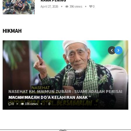
RAWA PENING “
April 27, 2026
396 views
0
HIKMAH
NASEHAT KH. MAIMUN ZUBAIR : SUAMI ADALAH PERISAI
API NERAKA “
MACAM MACAM DO’A KELAHIRAN ANAK “
0
0
466 views
176 views
0
0