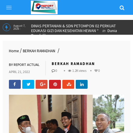
ALUMNI PARTNERSHIP MEETING 2026 JADI MOMENTUM
June 23,
2026 :
IKA SPs UNNES PERKUAT KOLABORASI DAN SALURKAN
BEASISWA”
in
INSPIRASI
DINAS PERTANIAN & SDN PETOMPON 02 PERKUAT
August 7,
2026 :
EDUKASI GIZI DAN KESEHATAN HEWAN “
in
Dunia
/
/
Home
BERKAH RAMADHAN
Pendidikan
BERKAH RAMADHAN
BY
REPORT ACTUAL
0
1.2K views
0
APRIL 21, 2022