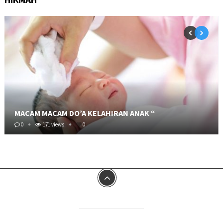
MACAM MACAM DO’A KELAHIRAN ANAK “
0
171 views
0