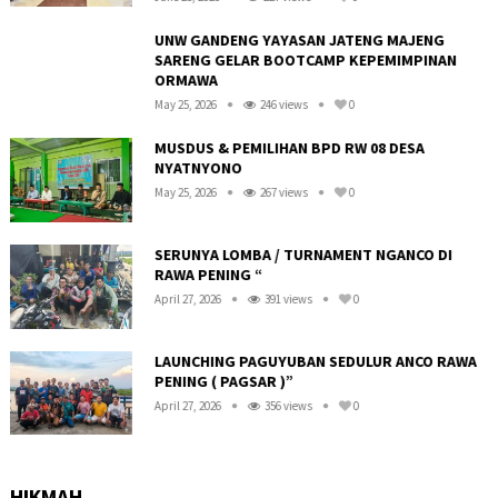
UNW GANDENG YAYASAN JATENG MAJENG
SARENG GELAR BOOTCAMP KEPEMIMPINAN
ORMAWA
May 25, 2026
246 views
0
MUSDUS & PEMILIHAN BPD RW 08 DESA
NYATNYONO
May 25, 2026
267 views
0
R
SERUNYA LOMBA / TURNAMENT NGANCO DI
RAWA PENING “
April 27, 2026
391 views
0
LAUNCHING PAGUYUBAN SEDULUR ANCO RAWA
PENING ( PAGSAR )”
April 27, 2026
356 views
0
HIKMAH