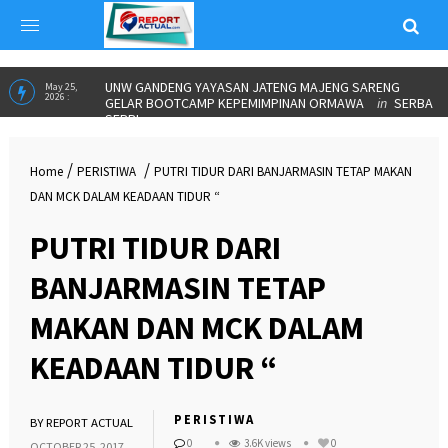
UNW GANDENG YAYASAN JATENG MAJENG SARENG
May 25,
2026 :
GELAR BOOTCAMP KEPEMIMPINAN ORMAWA
in
SERBA
SERBI
/
/
Home
PERISTIWA
PUTRI TIDUR DARI BANJARMASIN TETAP MAKAN
DAN MCK DALAM KEADAAN TIDUR “
PUTRI TIDUR DARI
BANJARMASIN TETAP
MAKAN DAN MCK DALAM
KEADAAN TIDUR “
PERISTIWA
BY
REPORT ACTUAL
0
3.6K views
0
OCTOBER 25, 2017