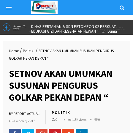
ALUMNI PARTNERSHIP MEETING 2026 JADI MOMENTUM
June 23,
2026 :
IKA SPs UNNES PERKUAT KOLABORASI DAN SALURKAN
BEASISWA”
in
INSPIRASI
DINAS PERTANIAN & SDN PETOMPON 02 PERKUAT
August 7,
2026 :
EDUKASI GIZI DAN KESEHATAN HEWAN “
in
Dunia
/
/
Home
Politik
SETNOV AKAN UMUMKAN SUSUNAN PENGURUS
Pendidikan
GOLKAR PEKAN DEPAN “
SETNOV AKAN UMUMKAN
SUSUNAN PENGURUS
GOLKAR PEKAN DEPAN “
POLITIK
BY
REPORT ACTUAL
0
1.5K views
0
OCTOBER 8, 2017