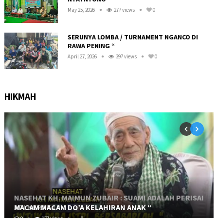
May 25, 2026
277 views
0
SERUNYA LOMBA / TURNAMENT NGANCO DI
RAWA PENING “
April 27, 2026
397 views
0
HIKMAH
NASEHAT KH. MAIMUN ZUBAIR : SUAMI ADALAH PERISAI
API NERAKA “
MACAM MACAM DO’A KELAHIRAN ANAK “