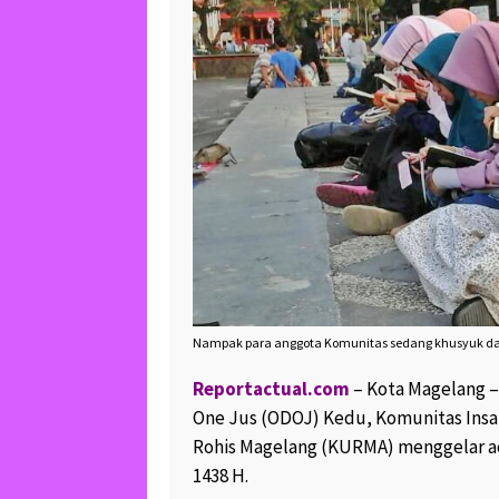
Nampak para anggota Komunitas sedang khusyuk dan f
Reportactual.com
– Kota Magelang 
One Jus (ODOJ) Kedu, Komunitas Insa
Rohis Magelang (KURMA) menggelar ac
1438 H.