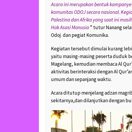
September 30, 2017
Acara ini merupakan bentuk kampany
1
komunitas ODOJ secara nasional. Kegia
LUCU DAN UNIKNYA
Palestina dan Afrika yang saat ini ma
DUA KERA EKOR PA
Hak Asasi Manusia
” tutur Nanang sela
SEDANG BERCENGK
Odoj dan pegiat Komunika.
July 30, 2017
8.8K v
Kegiatan tersebut dimulai kurang leb
yaitu masing-masing peserta duduk ber
Magelang, kemudian membaca Al Qur
aktivitas berinteraksi dengan Al Qur’
umum dan sepanjang waktu.
Acara ditutup menjelang adzan magr
sekitarnya,dan dilanjutkan dengan bu