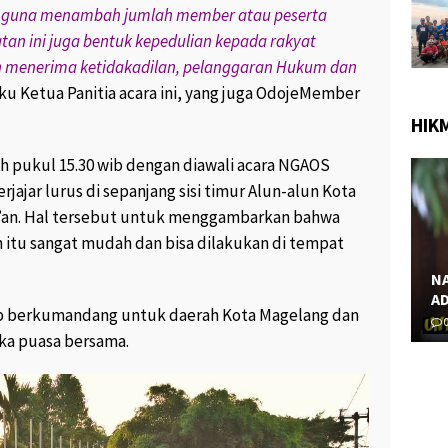
9.1K views
June 28, 2017
238 views
1
e guna menambah jumlah member atau peserta
tan ini juga bentuk kepedulian kepada rakyat
PROSTITUSI SEMAKIN PARAH,
 GAMBAR
MULAI TARIF MURAH 25.000,
sih menerima ketidakadilan, pelanggaran Hukum dan
NJANG YANG
HINGGA PSK BERJILBAB “
ku Ketua Panitia acara ini, yang juga OdojeMember
ERAMA “
April 2, 2017
199 views
2
iews
0
HIK
ih pukul 15.30 wib dengan diawali acara NGAOS
jajar lurus di sepanjang sisi timur Alun-alun Kota
’an. Hal tersebut untuk menggambarkan bahwa
an itu sangat mudah dan bisa dilakukan di tempat
NASEHAT KH. MAIMUN ZUBAIR : SUAMI
ADALAH PERISAI API NERAKA “
M
ib berkumandang untuk daerah Kota Magelang dan
0
456 views
0
ka puasa bersama.