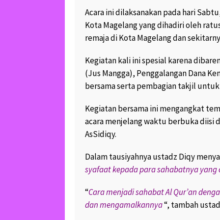
Acara ini dilaksanakan pada hari Sabtu
HAYYIN, LAYYIN, QA
SAHLIN, 4 GOLONG
Kota Magelang yang dihadiri oleh ratu
TIDAK TERSENTUH D
remaja di Kota Magelang dan sekitarny
NERAKA “
October 25, 2017
39.
Kegiatan kali ini spesial karena dib
3
(Jus Mangga), Penggalangan Dana Kema
KREATIF..PAK RT J
bersama serta pembagian takjil untuk
LIMBAH BAN BEKAS
SOFA YANG CANTIK 
Kegiatan bersama ini mengangkat tem
February 19, 2017
16
1
acara menjelang waktu berbuka diisi 
AsSidiqy.
KERAJINAN KREATI
BAKPAO UNGARAN 
BANJIR ORDER.. MA
Dalam tausiyahnya ustadz Diqy meny
July 12, 2017
10.1K 
syafaat kepada para sahabatnya yang c
SOFA BAKPAO JOK
“
Cara menjadi sahabat Al Qur’an den
WARGA GENUK UN
SEMAKIN DIGEMAR
dan mengamalkannya
“, tambah ustad
“