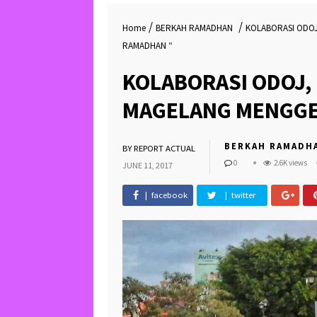
/
/
Home
BERKAH RAMADHAN
KOLABORASI ODO
RAMADHAN “
KOLABORASI ODOJ,
MAGELANG MENGGE
BERKAH RAMADH
BY
REPORT ACTUAL
0
2.6K views
JUNE 11, 2017
| facebook
| twitter