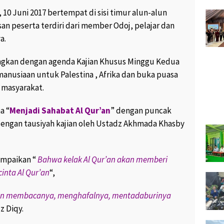
, 10 Juni 2017 bertempat di sisi timur alun-alun
RIBIN,
KUMPUL BARENG DI UNGARAN,
AN YANG
YUUK KUNJUNGI WISATA
san peserta terdiri dari member Odoj, pelajar dan
ARI API
CANTIK DAN INDAH KABUPATEN
a.
SEMARANG “
9K views
November 8, 2017
1.9K views
arengkan dengan agenda Kajian Khusus Minggu Kedua
2
nusiaan untuk Palestina , Afrika dan buka puasa
ADIKAN
PESANTREN KOTA PRO
 masyarakat.
 MENJADI
PROFESIONAL “
“
February 21, 2017
1.7K views
a “
Menjadi Sahabat Al Qur’an
” dengan puncak
.6K views
9
dengan tausiyah kajian oleh Ustadz Akhmada Khasby
SUWARDI WARGA JATIJAJAR
F SOFA
MENANGKAN HADIAH UTAMA
SEMAKIN
SATU UNIT HONDA BEAT POP
NTAPS “
DARI SEMEN BIMA “
ampaikan “
Bahwa kelak Al Qur’an akan memberi
views
4
February 26, 2017
230 views
inta Al Qur’an
“,
0
O PRASETYO
gan membacanya, menghafalnya, mentadaburinya
GARAN
ALUMNI SD SIDOMULYO I
I KONSUMEN
UNGARAN 1987 GELAR REUNI
z Diqy.
PERDANA “