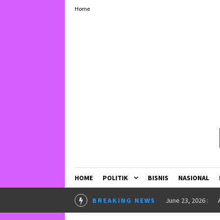
Home
HOME
POLITIK
BISNIS
NASIONAL
LURKAN BEASISWA”
in
INSPIRASI
BREAKING NEWS
May 25, 2026 :
U