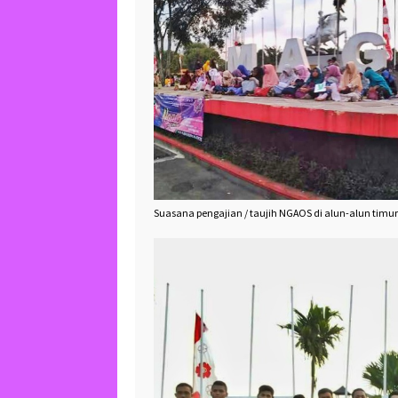
Suasana pengajian / taujih NGAOS di alun-alun timu