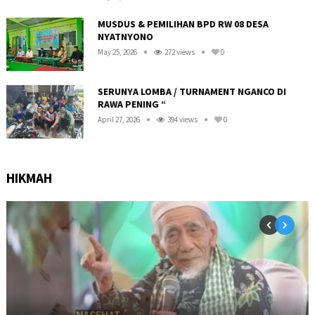
R
MUSDUS & PEMILIHAN BPD RW 08 DESA
NYATNYONO
May 25, 2026
272 views
0
SERUNYA LOMBA / TURNAMENT NGANCO DI
RAWA PENING “
April 27, 2026
394 views
0
HIKMAH