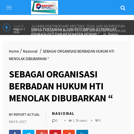
ALUMNI PARTNERSHIP MEETING 2026 JADI MOMENTUM
June 23,
2026 :
IKA SPs UNNES PERKUAT KOLABORASI DAN SALURKAN
BEASISWA”
in
INSPIRASI
DINAS PERTANIAN & SDN PETOMPON 02 PERKUAT
August 7,
2026 :
EDUKASI GIZI DAN KESEHATAN HEWAN “
in
Dunia
/
/
Home
Nasional
SEBAGAI ORGANISASI BERBADAN HUKUM HTI
Pendidikan
MENOLAK DIBUBARKAN “
SEBAGAI ORGANISASI
BERBADAN HUKUM HTI
MENOLAK DIBUBARKAN “
NASIONAL
BY
REPORT ACTUAL
0
1.7K views
0
MAY 9, 2017