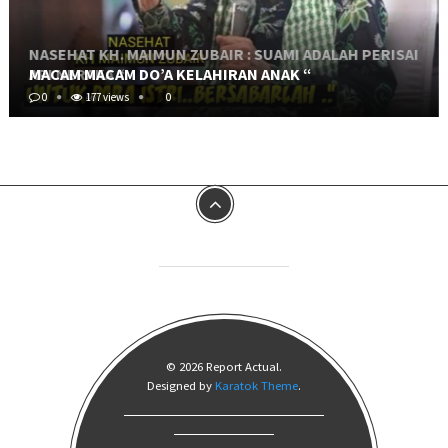
NASEHAT KH. MAIMUN ZUBAIR : SUAMI ADALAH PERISAI
API NERAKA “
MACAM MACAM DO’A KELAHIRAN ANAK “
0
0
467 views
177 views
0
0
© 2026 Report Actual.
Designed by
Karatok Theme
.