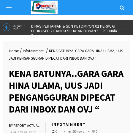
ALUMNI PARTNERSHIP MEETING 2026 JADI MOMENTUM
June 23,
2026 :
IKA SPs UNNES PERKUAT KOLABORASI DAN SALURKAN
BEASISWA”
in
INSPIRASI
DINAS PERTANIAN & SDN PETOMPON 02 PERKUAT
August 7,
2026 :
EDUKASI GIZI DAN KESEHATAN HEWAN “
in
Dunia
/
/
Home
Infotainment
KENA BATUNYA..GARA GARA HINA ULAMA, UUS
Pendidikan
JADI PENGANGGURAN DIPECAT DARI INBOX DAN OVJ “
KENA BATUNYA..GARA GARA
HINA ULAMA, UUS JADI
PENGANGGURAN DIPECAT
DARI INBOX DAN OVJ “
INFOTAINMENT
BY
REPORT ACTUAL
0
2K views
0
JANUARY 25, 2017