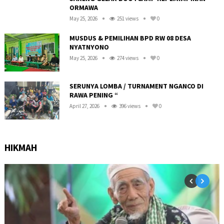
ORMAWA
May 25, 2026
251 views
0
R
MUSDUS & PEMILIHAN BPD RW 08 DESA
NYATNYONO
May 25, 2026
274 views
0
SERUNYA LOMBA / TURNAMENT NGANCO DI
RAWA PENING “
April 27, 2026
396 views
0
HIKMAH