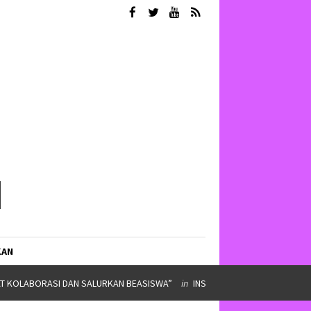
KAN
IMPINAN ORMAWA
in
SERBA SERBI
AT KOLABORASI DAN SALURKAN BEASISWA”
in
INSPIRASI