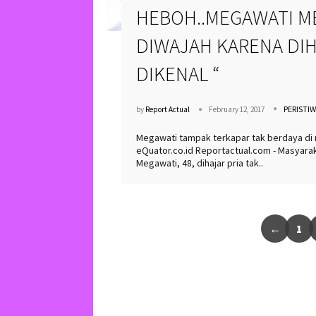
HEBOH..MEGAWATI M
DIWAJAH KARENA DIH
DIKENAL “
PERISTI
by
Report Actual
February 12, 2017
Megawati tampak terkapar tak berdaya di 
eQuator.co.id Reportactual.com - Masyarak
Megawati, 48, dihajar pria tak..
←
1