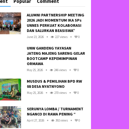
cent
Popular
Comment
ALUMNI PARTNERSHIP MEETING
HAY
2026 JADI MOMENTUM IKA SPs
SA
UNNES PERKUAT KOLABORASI
TID
DAN SALURKAN BEASISWA”
NE
June 23, 2026
227 views
0
Octo
UNW GANDENG YAYASAN
JATENG MAJENG SARENG GELAR
KRE
BOOTCAMP KEPEMIMPINAN
LI
ORMAWA
SOF
May 25, 2026
246 views
0
Febr
MUSDUS & PEMILIHAN BPD RW
08 DESA NYATNYONO
KE
BA
May 25, 2026
270 views
0
BAN
July 
SERUNYA LOMBA / TURNAMENT
NGANCO DI RAWA PENING “
SO
WA
April 27, 2026
392 views
0
SE