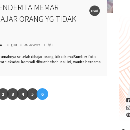
ENDERITA MEMAR
read
AJAR ORANG YG TIDAK
more
WA
0
2K views
0
rumahnya setelah dihajar orang tdk dikenalSumber foto
at Sekadau kembali dibuat heboh. Kali ini, wanita bernama
2
3
4
5
6