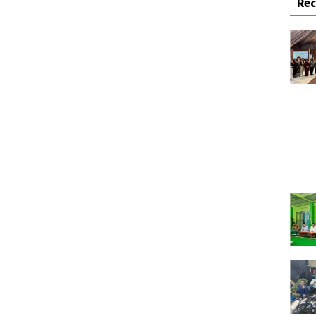
Re
RIBIN,
KUMPUL BARENG DI UNGARAN,
AN YANG
YUUK KUNJUNGI WISATA
ARI API
CANTIK DAN INDAH KABUPATEN
SEMARANG “
K views
November 8, 2017
2K views
2
ADIKAN
PESANTREN KOTA PRO
 MENJADI
PROFESIONAL “
“
February 21, 2017
1.8K views
.6K views
9
SUWARDI WARGA JATIJAJAR
F SOFA
MENANGKAN HADIAH UTAMA
SEMAKIN
SATU UNIT HONDA BEAT POP
NTAPS “
DARI SEMEN BIMA “
views
4
February 26, 2017
232 views
0
O PRASETYO
GARAN
ALUMNI SD SIDOMULYO I
I KONSUMEN
UNGARAN 1987 GELAR REUNI