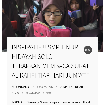
INSPIRATIF !! SMPIT NUR
read
HIDAYAH SOLO
more
TERAPKAN MEMBACA SURAT
AL KAHFI TIAP HARI JUM’AT “
DUNIA PENDIDIKAN
by
Report Actual
February 3, 2017
0
2.7K views
0
INSPIRATIF. Seorang Sisiwi tampak membaca surat Al kahfi