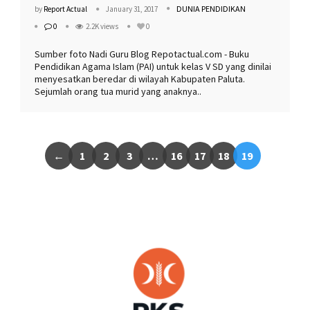
DUNIA PENDIDIKAN
by
Report Actual
January 31, 2017
0
2.2K views
0
Sumber foto Nadi Guru Blog Repotactual.com - Buku
Pendidikan Agama Islam (PAI) untuk kelas V SD yang dinilai
menyesatkan beredar di wilayah Kabupaten Paluta.
Sejumlah orang tua murid yang anaknya..
←
1
2
3
…
16
17
18
19