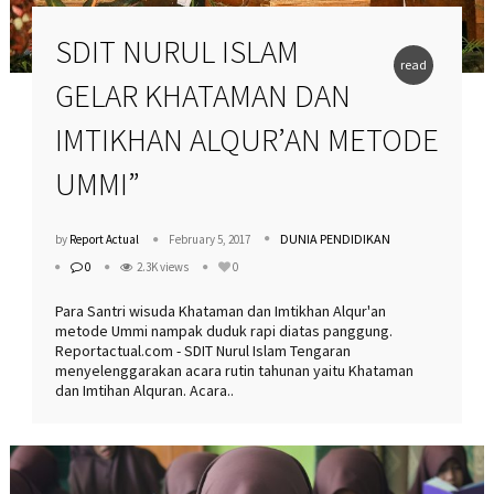
SDIT NURUL ISLAM
read
GELAR KHATAMAN DAN
more
IMTIKHAN ALQUR’AN METODE
UMMI”
DUNIA PENDIDIKAN
by
Report Actual
February 5, 2017
0
2.3K views
0
Para Santri wisuda Khataman dan Imtikhan Alqur'an
metode Ummi nampak duduk rapi diatas panggung.
Reportactual.com - SDIT Nurul Islam Tengaran
menyelenggarakan acara rutin tahunan yaitu Khataman
dan Imtihan Alquran. Acara..