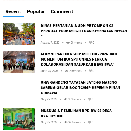
Recent
Popular
Comment
DINAS PERTANIAN & SDN PETOMPON 02
PERKUAT EDUKASI GIZI DAN KESEHATAN HEWAN
“
August 7, 2026
58 views
0
ALUMNI PARTNERSHIP MEETING 2026 JADI
MOMENTUM IKA SPs UNNES PERKUAT
KOLABORASI DAN SALURKAN BEASISWA”
June 23, 2026
240 views
0
UNW GANDENG YAYASAN JATENG MAJENG
SARENG GELAR BOOTCAMP KEPEMIMPINAN
ORMAWA
May 25, 2026
252 views
0
R
MUSDUS & PEMILIHAN BPD RW 08 DESA
NYATNYONO
May 25, 2026
277 views
0