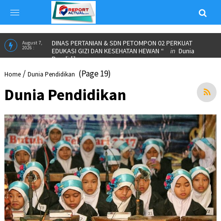
ALUMNI PARTNERSHIP MEETING 2026 JADI MOMENTUM
June 23,
2026 :
IKA SPs UNNES PERKUAT KOLABORASI DAN SALURKAN
BEASISWA”
in
INSPIRASI
DINAS PERTANIAN & SDN PETOMPON 02 PERKUAT
August 7,
2026 :
EDUKASI GIZI DAN KESEHATAN HEWAN “
in
Dunia
/
(Page 19)
Home
Dunia Pendidikan
Pendidikan
Dunia Pendidikan