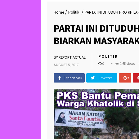
June 23, 2026 :
/
/
Home
Politik
PARTAI INI DITUDUH PRO KHILA
PARTAI INI DITUDU
BIARKAN MASYARAK
POLITIK
BY
REPORT ACTUAL
0
1.6K views
AUGUST 5, 2017
| facebook
| twitter