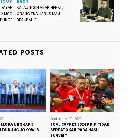
VIOUS
NEXT
IDAYAH
KALAU INGIN ANAK HEBAT,
 2 IJSO
ORANG TUA HARUS MAU
NDUNG "
BERUBAH "
ATED POSTS
22
September 19, 2021
GELORA UNGKAP 3
SOAL CAPRES 2024 PDIP TIDAK
 DUKUNG JOKOWI 3
BERPATOKAN PADA HASIL
 “
SURVEI “