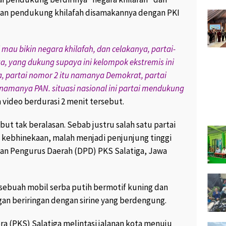
hkan pendukung khilafah disamakannya dengan PKI
RIBIN,
KUMPUL BARENG DI UNGARAN,
AN YANG
YUUK KUNJUNGI WISATA
ARI API
CANTIK DAN INDAH KABUPATEN
SEMARANG “
 mau bikin negara khilafah, dan celakanya, partai-
9K views
November 8, 2017
1.9K views
a, yang dukung supaya ini kelompok ekstremis ini
2
a, partai nomor 2 itu namanya Demokrat, partai
ADIKAN
PESANTREN KOTA PRO
namanya PAN. situasi nasional ini partai mendukung
 MENJADI
PROFESIONAL “
“
video berdurasi 2 menit tersebut.
February 21, 2017
1.7K views
.6K views
9
ut tak beralasan. Sebab justru salah satu partai
SUWARDI WARGA JATIJAJAR
i kebhinekaan, malah menjadi penjunjung tinggi
F SOFA
MENANGKAN HADIAH UTAMA
SEMAKIN
SATU UNIT HONDA BEAT POP
wan Pengurus Daerah (DPD) PKS Salatiga, Jawa
NTAPS “
DARI SEMEN BIMA “
views
4
February 26, 2017
230 views
0
 sebuah mobil serba putih bermotif kuning dan
O PRASETYO
GARAN
ALUMNI SD SIDOMULYO I
n beriringan dengan sirine yang berdengung.
I KONSUMEN
UNGARAN 1987 GELAR REUNI
PERDANA “
ra (PKS) Salatiga melintasi jalanan kota menuju