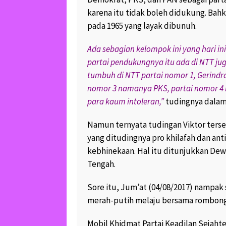
karena itu tidak boleh didukung. Ba
HAYYIN, LAYYIN, QA
SAHLIN, 4 GOLONG
pada 1965 yang layak dibunuh.
TIDAK TERSENTUH D
NERAKA “
Ada sebagian kelompok ini yang hari ini
October 25, 2017
39.
partai pendukungnya itu ada di NTT jug
3
tumbuh di NTT partai nomor 1, Gerindr
KREATIF..PAK RT J
nomor 3 namanya PKS, partai nomor 4 
LIMBAH BAN BEKAS
SOFA YANG CANTIK 
para kaum intoleran,”
tudingnya dalam 
February 19, 2017
16
1
Namun ternyata tudingan Viktor terseb
yang ditudingnya pro khilafah dan ant
KERAJINAN KREATI
BAKPAO UNGARAN 
kebhinekaan. Hal itu ditunjukkan De
BANJIR ORDER.. MA
Tengah.
July 12, 2017
10.1K 
Sore itu, Jum’at (04/08/2017) nampak
SOFA BAKPAO JOK
WARGA GENUK UN
merah-putih melaju bersama rombonga
SEMAKIN DIGEMAR
“
Mobil Khidmat Partai Keadilan Sejahte