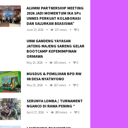
ALUMNI PARTNERSHIP MEETING
HAY
2026 JADI MOMENTUM IKA SPs
SA
UNNES PERKUAT KOLABORASI
TID
DAN SALURKAN BEASISWA”
NE
June 23, 2026
227 views
0
Octo
UNW GANDENG YAYASAN
JATENG MAJENG SARENG GELAR
KRE
BOOTCAMP KEPEMIMPINAN
LI
ORMAWA
SOF
May 25, 2026
245 views
0
Febr
MUSDUS & PEMILIHAN BPD RW
08 DESA NYATNYONO
KE
BA
May 25, 2026
267 views
0
BAN
July 
SERUNYA LOMBA / TURNAMENT
NGANCO DI RAWA PENING “
SO
WA
April 27, 2026
389 views
0
SE
“