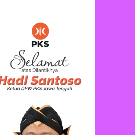
AT KOLABORASI DAN SALURKAN BEASISWA”
in
INSPIRASI