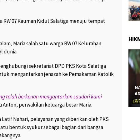
9.1K views
June 28, 2017
238 views
1
PROSTITUSI SEMAKIN PARAH,
 GAMBAR
MULAI TARIF MURAH 25.000,
ga RW 07 Kauman Kidul Salatiga menuju tempat
NJANG YANG
HINGGA PSK BERJILBAB “
ERAMA “
April 2, 2017
199 views
2
iews
0
HIK
lam, Maria salah satu warga RW 07 Kelurahan
l dunia.
menghubungi sekretariat DPD PKS Kota Salatiga
ntuk mengantarkan jenazah ke Pemakaman Katolik
NA
AD
M
ang telah berkenan mengantarkan saudari kami
a Anton, perwakilan keluarga besar Maria.
Latif Nahari, pelayanan yang diberikan oleh PKS
atu bentuk syukur sebagai bagian dari bangsa
akangnya.