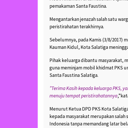
September 30, 2017
pemakaman Santa Faustina.
1
LUCU DAN UNIKNYA
Mengantarkan jenazah salah satu war
DUA KERA EKOR PA
peristirahatan terakhirnya.
SEDANG BERCENGK
July 30, 2017
8.8K v
Sebelumnya, pada Kamis (3/8/2017) ma
Kauman Kidul, Kota Salatiga meningga
Pihak keluarga dibantu masyarakat, 
guna meminjam mobil khidmat PKS u
Santa Faustina Salatiga.
”Terima Kasih kepada keluarga PKS, y
menuju tempat peristirahatannya
,”kat
Menurut Ketua DPD PKS Kota Salatiga 
kepada masyarakat merupakan salah s
Indonesia tanpa memandang latar bel