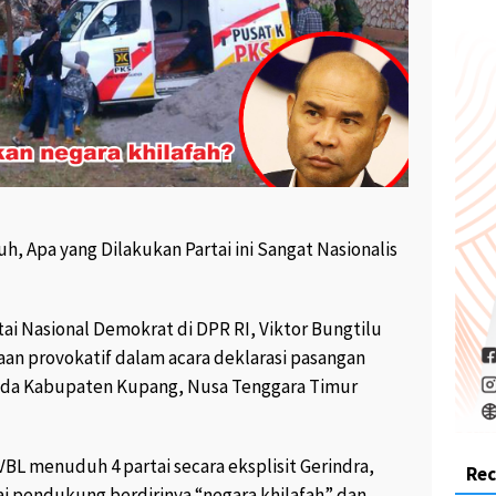
h, Apa yang Dilakukan Partai ini Sangat Nasionalis
tai Nasional Demokrat di DPR RI, Viktor Bungtilu
an provokatif dalam acara deklarasi pasangan
kada Kabupaten Kupang, Nusa Tenggara Timur
VBL menuduh 4 partai secara eksplisit Gerindra,
Re
i pendukung berdirinya “negara khilafah” dan