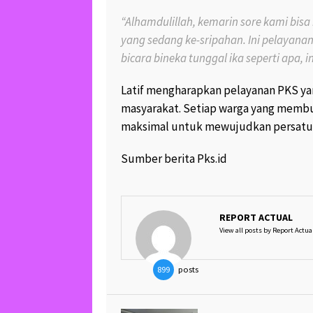
“Alhamdulillah, kemarin sore kami bi
yang sedang ke-sripahan. Ini pelayana
bicara bineka tunggal ika seperti apa, i
Latif mengharapkan pelayanan PKS yan
masyarakat. Setiap warga yang memb
maksimal untuk mewujudkan persatua
Sumber berita Pks.id
REPORT ACTUAL
View all posts by Report Actua
posts
899