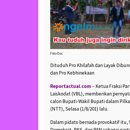
Foto Doc
Dituduh Pro Khilafah dan Layak Dibunu
dan Pro Kebhinekaan
Reportactual.com
– Ketua Fraksi Par
Laiskodat (VBL), memberikan pernyata
calon Bupati-Wakil Bupati dalam Pil
(NTT), Selasa (1/8/201) lalu.
Dalam pidato bernada provokatif itu, 
Demokrat, PKS, dan PAN sebagai parta