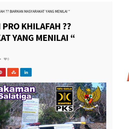
ALUMNI PARTNERSHIP MEETING 2026 JADI MOMENTUM IKA SPs UNNES PERKU
FAH ?? BIARKAN MASYARAKAT YANG MENILAI “
H PRO KHILAFAH ??
AT YANG MENILAI “
0