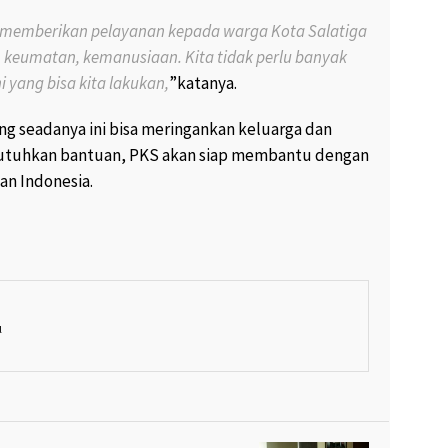
sa memberikan pelayanan kepada warga Kota Salatiga
n keumatan, kemanusiaan. Kita tidak perlu banyak
ni yang bisa kita lakukan,
”katanya.
g seadanya ini bisa meringankan keluarga dan
utuhkan bantuan, PKS akan siap membantu dengan
n Indonesia.
l