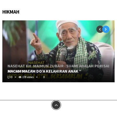
HIKMAH
NASEHAT KH. MAIMUN ZUBAIR : SUAMI ADALAH PERISAI
API NERAKA “
MACAM MACAM DO’A KELAHIRAN ANAK “
0
0
470 views
178 views
0
0