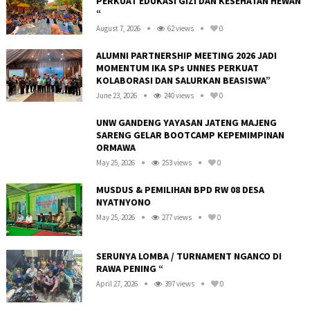
PERKUAT EDUKASI GIZI DAN KESEHATAN HEWAN
“
August 7, 2026
62 views
0
ALUMNI PARTNERSHIP MEETING 2026 JADI
MOMENTUM IKA SPs UNNES PERKUAT
KOLABORASI DAN SALURKAN BEASISWA”
June 23, 2026
240 views
0
UNW GANDENG YAYASAN JATENG MAJENG
SARENG GELAR BOOTCAMP KEPEMIMPINAN
ORMAWA
May 25, 2026
253 views
0
R
MUSDUS & PEMILIHAN BPD RW 08 DESA
NYATNYONO
May 25, 2026
277 views
0
SERUNYA LOMBA / TURNAMENT NGANCO DI
RAWA PENING “
April 27, 2026
397 views
0