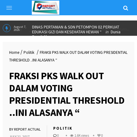
ALUMNI PARTNERSHIP MEETING 2026 JADI MOMENTUM
June 23,
2026 :
IKA SPs UNNES PERKUAT KOLABORASI DAN SALURKAN
BEASISWA”
in
INSPIRASI
DINAS PERTANIAN & SDN PETOMPON 02 PERKUAT
August 7,
2026 :
EDUKASI GIZI DAN KESEHATAN HEWAN “
in
Dunia
/
/
Home
Politik
FRAKSI PKS WALK OUT DALAM VOTING PRESIDENTIAL
Pendidikan
THRESHOLD ..INI ALASANYA “
FRAKSI PKS WALK OUT
DALAM VOTING
PRESIDENTIAL THRESHOLD
..INI ALASANYA “
POLITIK
BY
REPORT ACTUAL
0
1.6K views
0
JULY 21, 2017