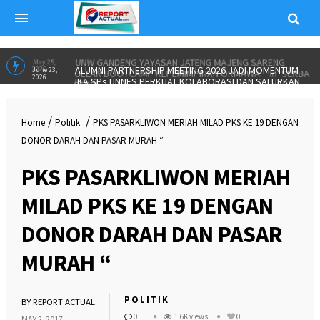
UNW GANDENG YAYASAN JATENG MAJENG SARENG
May 25,
2026 :
GELAR BOOTCAMP KEPEMIMPINAN ORMAWA
in
SERBA
SERBI
/
/
Home
Politik
PKS PASARKLIWON MERIAH MILAD PKS KE 19 DENGAN
DONOR DARAH DAN PASAR MURAH “
PKS PASARKLIWON MERIAH
MILAD PKS KE 19 DENGAN
DONOR DARAH DAN PASAR
MURAH “
POLITIK
BY
REPORT ACTUAL
0
1.6K views
0
MAY 2, 2017