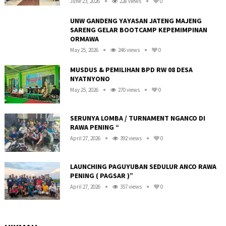
June 23, 2026
228 views
0
UNW GANDENG YAYASAN JATENG MAJENG
SARENG GELAR BOOTCAMP KEPEMIMPINAN
ORMAWA
May 25, 2026
246 views
0
MUSDUS & PEMILIHAN BPD RW 08 DESA
NYATNYONO
May 25, 2026
270 views
0
R
SERUNYA LOMBA / TURNAMENT NGANCO DI
RAWA PENING “
April 27, 2026
392 views
0
LAUNCHING PAGUYUBAN SEDULUR ANCO RAWA
PENING ( PAGSAR )”
April 27, 2026
357 views
0