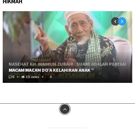
HIKMAH
MACAM MACAM DO’A KELAHIRAN ANAK “
0
171 views
0