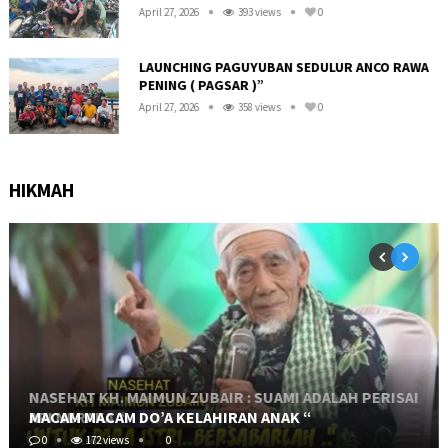
April 27, 2026
393 views
0
LAUNCHING PAGUYUBAN SEDULUR ANCO RAWA
PENING ( PAGSAR )”
April 27, 2026
358 views
0
HIKMAH
NASEHAT KH. MAIMUN ZUBAIR : SUAMI ADALAH PERISAI
API NERAKA “
MACAM MACAM DO’A KELAHIRAN ANAK “
0
0
462 views
172 views
0
0