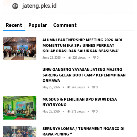
Recent
Popular
Comment
ALUMNI PARTNERSHIP MEETING 2026 JADI
MOMENTUM IKA SPs UNNES PERKUAT
KOLABORASI DAN SALURKAN BEASISWA”
June 23, 2026
229 views
0
UNW GANDENG YAYASAN JATENG MAJENG
SARENG GELAR BOOTCAMP KEPEMIMPINAN
ORMAWA
May 25, 2026
247 views
0
MUSDUS & PEMILIHAN BPD RW 08 DESA
NYATNYONO
May 25, 2026
271 views
0
R
SERUNYA LOMBA / TURNAMENT NGANCO DI
RAWA PENING “