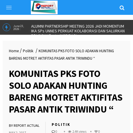
UNW GANDENG YAYASAN JATENG MAJENG SARENG
May 25,
2026 :
GELAR BOOTCAMP KEPEMIMPINAN ORMAWA
in
SERBA
SERBI
ALUMNI PARTNERSHIP MEETING 2026 JADI MOMENTUM
June 23,
2026 :
IKA SPs UNNES PERKUAT KOLABORASI DAN SALURKAN
/
/
Home
Politik
KOMUNITAS PKS FOTO SOLO ADAKAN HUNTING
BEASISWA”
in
INSPIRASI
BARENG MOTRET AKTIFITAS PASAR ANTIK TRIWINDU “
KOMUNITAS PKS FOTO
SOLO ADAKAN HUNTING
BARENG MOTRET AKTIFITAS
PASAR ANTIK TRIWINDU “
POLITIK
BY
REPORT ACTUAL
0
2.4K views
0
MAY 2, 2017