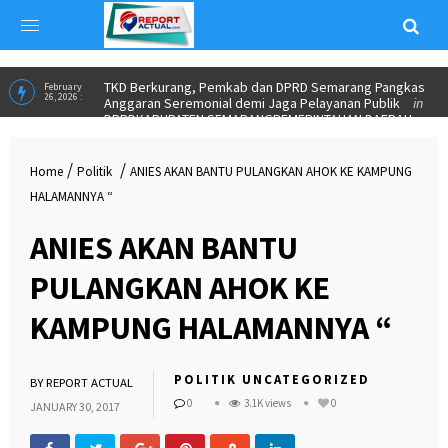
TKD Berkurang, Pemkab dan DPRD Semarang Pangkas
February
26, 2026 :
Anggaran Seremonial demi Jaga Pelayanan Publik
in
DPRD
KABUPATEN SEMARANG
PEMERINTAHAN DAERAH
/
/
Home
Politik
ANIES AKAN BANTU PULANGKAN AHOK KE KAMPUNG
HALAMANNYA “
ANIES AKAN BANTU
PULANGKAN AHOK KE
KAMPUNG HALAMANNYA “
POLITIK
UNCATEGORIZED
BY
REPORT ACTUAL
0
3.1K views
0
JANUARY 30, 2017