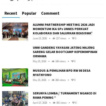
Recent
Popular
Comment
ALUMNI PARTNERSHIP MEETING 2026 JADI
MOMENTUM IKA SPs UNNES PERKUAT
KOLABORASI DAN SALURKAN BEASISWA”
June 23, 2026
227 views
0
UNW GANDENG YAYASAN JATENG MAJENG
SARENG GELAR BOOTCAMP KEPEMIMPINAN
ORMAWA
May 25, 2026
246 views
0
MUSDUS & PEMILIHAN BPD RW 08 DESA
NYATNYONO
May 25, 2026
268 views
0
R
SERUNYA LOMBA / TURNAMENT NGANCO DI
RAWA PENING “
April 27, 2026
391 views
0