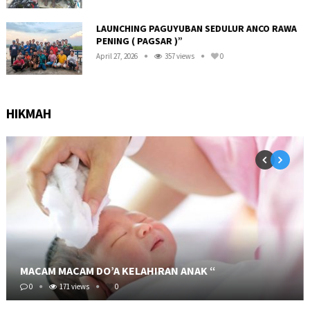
LAUNCHING PAGUYUBAN SEDULUR ANCO RAWA
PENING ( PAGSAR )”
April 27, 2026
357 views
0
HIKMAH
MACAM MACAM DO’A KELAHIRAN ANAK “
0
171 views
0