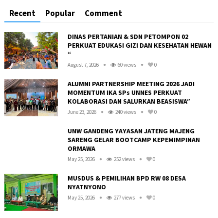
Recent
Popular
Comment
DINAS PERTANIAN & SDN PETOMPON 02
PERKUAT EDUKASI GIZI DAN KESEHATAN HEWAN
“
August 7, 2026
60 views
0
ALUMNI PARTNERSHIP MEETING 2026 JADI
MOMENTUM IKA SPs UNNES PERKUAT
KOLABORASI DAN SALURKAN BEASISWA”
June 23, 2026
240 views
0
UNW GANDENG YAYASAN JATENG MAJENG
SARENG GELAR BOOTCAMP KEPEMIMPINAN
ORMAWA
May 25, 2026
252 views
0
R
MUSDUS & PEMILIHAN BPD RW 08 DESA
NYATNYONO
May 25, 2026
277 views
0