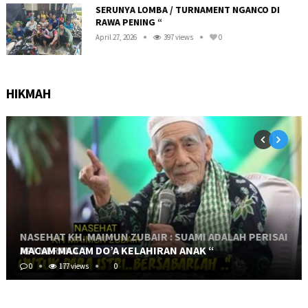
SERUNYA LOMBA / TURNAMENT NGANCO DI
RAWA PENING “
April 27, 2026
397 views
0
HIKMAH
NASEHAT KH. MAIMUN ZUBAIR : SUAMI ADALAH PERISAI
API NERAKA “
MACAM MACAM DO’A KELAHIRAN ANAK “
0
0
469 views
177 views
0
0