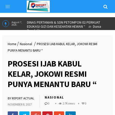
ALUMNI PARTNERSHIP MEETING 2026 JADI MOMENTUM
June 23,
2026 :
IKA SPs UNNES PERKUAT KOLABORASI DAN SALURKAN
BEASISWA”
in
INSPIRASI
DINAS PERTANIAN & SDN PETOMPON 02 PERKUAT
August 7,
2026 :
EDUKASI GIZI DAN KESEHATAN HEWAN “
in
Dunia
/
/
Home
Nasional
PROSESI IJAB KABUL KELAR, JOKOWI RESMI
Pendidikan
PUNYA MENANTU BARU “
PROSESI IJAB KABUL
KELAR, JOKOWI RESMI
PUNYA MENANTU BARU “
NASIONAL
BY
REPORT ACTUAL
0
2.7K views
0
NOVEMBER 8, 2017